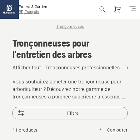
Forest & Garden
BE, Français
Tronçonneuses
Tronçonneuses pour
l'entretien des arbres
Afficher tout
Tronçonneuses professionnelles
Tronço
Vous souhaitez acheter une tronçonneuse pour
arboriculteur ? Découvrez notre gamme de
tronçonneuses à poignée supérieure à essence et
à batterie électrique, avec des chaînes X-
Precision™ et X-CUT™ pour augmenter davantage
Filtre
votre capacité de coupe.
11 products
Comparer