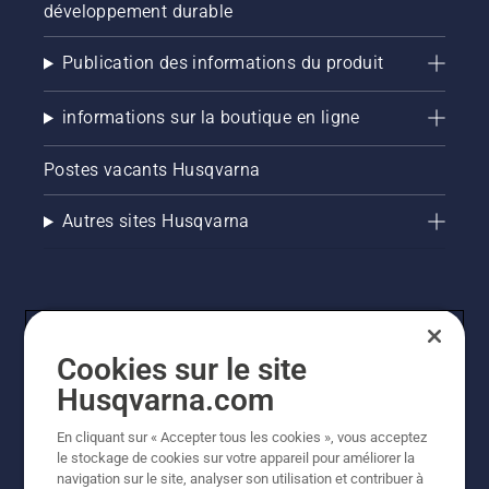
développement durable
Publication des informations du produit
informations sur la boutique en ligne
Postes vacants Husqvarna
Autres sites Husqvarna
Cookies sur le site
Husqvarna.com
En cliquant sur « Accepter tous les cookies », vous acceptez
© Husqvarna AB (publ). Tous droits réservés. Les prix
le stockage de cookies sur votre appareil pour améliorer la
indiqués sont des prix de vente conseillés. Tous les prix
navigation sur le site, analyser son utilisation et contribuer à