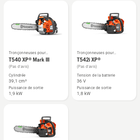
note
G
du
produit
3.3
sur
5
Tronçonneuses pour
Tronçonneuses pour
Voir
Voir
l'entretien des arbres
l'entretien des arbres
T540 XP® Mark III
T542i XP®
plus
plus
(Pas d'avis)
(Pas d'avis)
de
de
Cylindrée
Tension de la batterie
détails
détails
39,1 cm³
36 V
sur
sur
Puissance de sortie
Puissance de sortie
T540 XP®
T542i
1,9 kW
1,8 kW
Mark
XP®
III