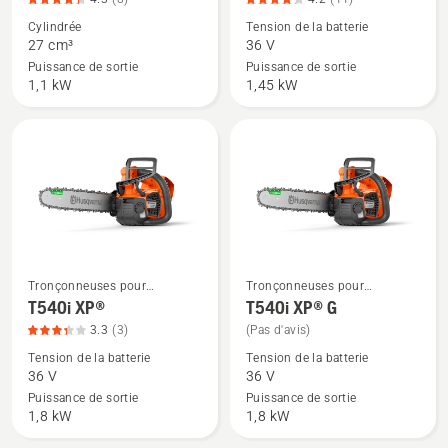
de
de
Cylindrée
Tension de la batterie
détails
détails
27 cm³
36 V
sur
sur
Puissance de sortie
Puissance de sortie
T525,
T535i
1,1 kW
1,45 kW
note
XP®,
du
note
produit
du
4.3
produit
sur
4.2
5
sur
5
Tronçonneuses pour
Tronçonneuses pour
Voir
Voir
l'entretien des arbres
l'entretien des arbres
T540i XP®
T540i XP® G
plus
plus
3.3
(3)
(Pas d'avis)
de
de
Tension de la batterie
Tension de la batterie
détails
détails
36 V
36 V
sur
sur
Puissance de sortie
Puissance de sortie
T540i
T540i
1,8 kW
1,8 kW
XP®,
XP®