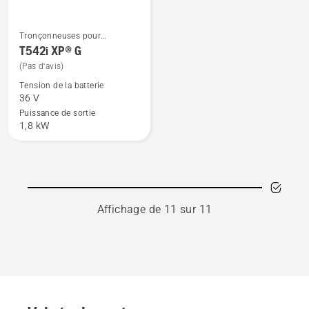
Tronçonneuses pour
Voir
l'entretien des arbres
T542i XP® G
plus
(Pas d'avis)
de
Tension de la batterie
détails
36 V
sur
Puissance de sortie
T542i
1,8 kW
XP®
G
Affichage de 11 sur 11