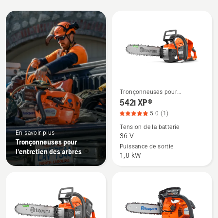
Tous
les
produits
Tronçonneuses pour
Voir
l'entretien des arbres
542i XP®
plus
5.0
(1)
de
Tension de la batterie
détails
En savoir plus
36 V
sur
Tronçonneuses pour
Puissance de sortie
l'entretien des arbres
542i
1,8 kW
XP®,
note
du
produit
5