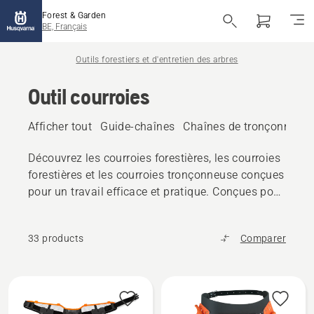
Forest & Garden
BE, Français
Outils forestiers et d'entretien des arbres
Outil courroies
Afficher tout
Guide-chaînes
Chaînes de tronçonneus
Découvrez les courroies forestières, les courroies
forestières et les courroies tronçonneuse conçues
pour un travail efficace et pratique. Conçues pour
la durabilité et le confort, ces ceintures
permettent de garder les outils à portée de main
33 products
Comparer
pendant les travaux forestiers et de jardinage.
Tous
les