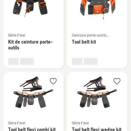
produits
Voir
Voir
Série Flexi
Ceinture porte-outils
plus
plus
classique
Kit de ceinture porte-
Tool belt kit
de
de
outils
détails
détails
sur
sur
Kit
Tool
de
belt
ceinture
kit
porte-
outils
Voir
Voir
Série Flexi
Série Flexi
plus
plus
Tool belt flexi combi kit
Tool belt flexi wedge kit