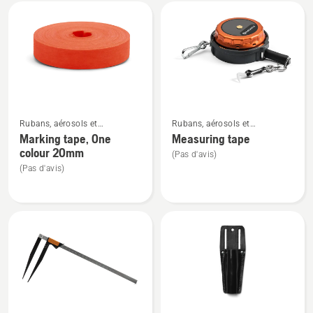
Tous
les
produits
Voir
Voir
Rubans, aérosols et
Rubans, aérosols et
plus
plus
marqueurs
marqueurs
Marking tape, One
Measuring tape
de
de
colour 20mm
(Pas d'avis)
détails
détails
(Pas d'avis)
sur
sur
Marking
Measuring
tape,
tape
One
colour
20mm