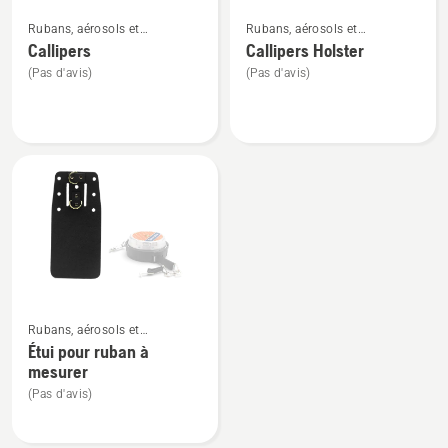
Voir
Voir
Rubans, aérosols et
Rubans, aérosols et
plus
plus
marqueurs
marqueurs
Callipers
Callipers Holster
de
de
(Pas d'avis)
(Pas d'avis)
détails
détails
sur
sur
Callipers
Callipers
Holster
Voir
Rubans, aérosols et
plus
marqueurs
Étui pour ruban à
de
mesurer
détails
(Pas d'avis)
sur
Étui