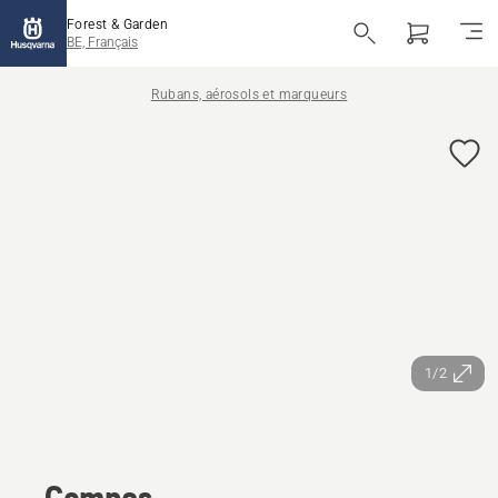
Forest & Garden
BE, Français
Rubans, aérosols et marqueurs
1/2
Compas