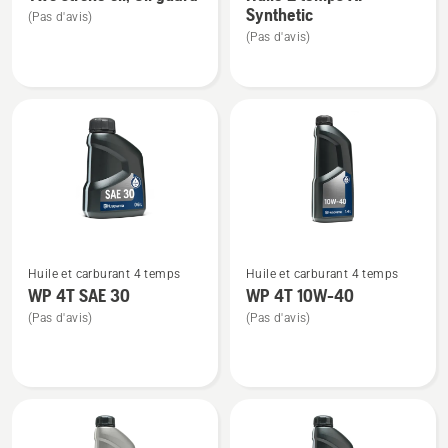
de
de
Synthetic
(Pas d'avis)
détails
détails
(Pas d'avis)
sur
sur
Two
Huile
stroke
2
oil,
temps
Oil
XP®
guard
Synthetic
Voir
Voir
Huile et carburant 4 temps
Huile et carburant 4 temps
plus
plus
WP 4T SAE 30
WP 4T 10W-40
de
de
(Pas d'avis)
(Pas d'avis)
détails
détails
sur
sur
WP 4T
WP 4T
SAE 30
10W-
40