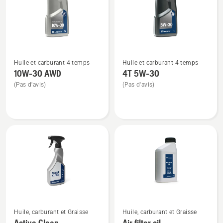
Voir
Voir
Huile et carburant 4 temps
Huile et carburant 4 temps
plus
plus
10W-30 AWD
4T 5W-30
de
de
(Pas d'avis)
(Pas d'avis)
détails
détails
sur
sur
10W-
4T
30 AWD
5W-
30
Voir
Voir
Huile, carburant et Graisse
Huile, carburant et Graisse
plus
plus
Active Clean
Air filter oil