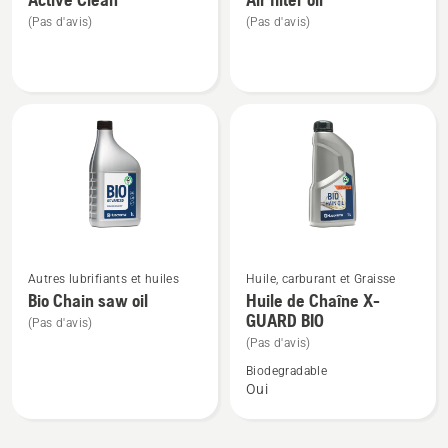
de
de
(Pas d'avis)
(Pas d'avis)
détails
détails
sur
sur
Active
Air
Clean
filter
oil
Voir
Voir
Autres lubrifiants et huiles
Huile, carburant et Graisse
plus
plus
Bio Chain saw oil
Huile de Chaîne X-
GUARD BIO
de
de
(Pas d'avis)
détails
détails
(Pas d'avis)
sur
sur
Biodegradable
Oui
Bio
Huile
Chain
de
saw
Chaîne