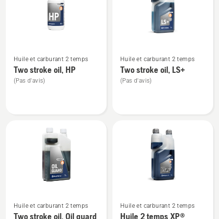
produits
Voir
Voir
Huile et carburant 2 temps
Huile et carburant 2 temps
plus
plus
Two stroke oil, HP
Two stroke oil, LS+
de
de
(Pas d'avis)
(Pas d'avis)
détails
détails
sur
sur
Two
Two
stroke
stroke
oil,
oil,
HP
LS+
Voir
Voir
Huile et carburant 2 temps
Huile et carburant 2 temps
plus
plus
Two stroke oil, Oil guard
Huile 2 temps XP®