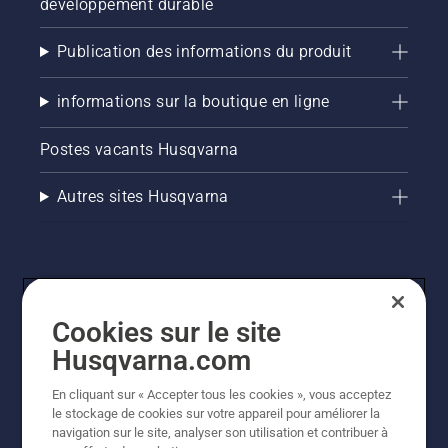
développement durable
Publication des informations du produit
informations sur la boutique en ligne
Postes vacants Husqvarna
Autres sites Husqvarna
Cookies sur le site
Husqvarna.com
En cliquant sur « Accepter tous les cookies », vous acceptez
© Husqvarna AB (publ). Tous droits réservés. Les prix
le stockage de cookies sur votre appareil pour améliorer la
indiqués sont des prix de vente conseillés. Tous les prix
navigation sur le site, analyser son utilisation et contribuer à