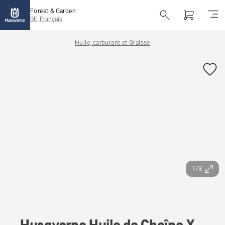
Forest & Garden
BE, Français
Huile, carburant et Graisse
1/3
Husqvarna Huile de Chaîne X-