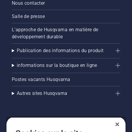
savoir
Nous contacter
comment
vérifier
Salle de presse
que le
système
L'approche de Husqvarna en matière de
de
développement durable
lubrification
de votre
chaîne
Publication des informations du produit
de
tronçonneuse
informations sur la boutique en ligne
fonctionne
correctement.
Postes vacants Husqvarna
Vérifiez
d'abord
le niveau
Autres sites Husqvarna
d'huile.
Démarrez
la
tronçonneuse
et
assurez-