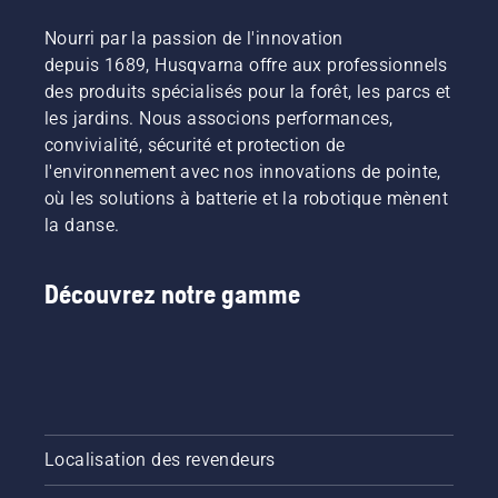
déplace
et ce
peut être
Nourri par la passion de l'innovation
autour
sont nos
vidangée
du
depuis 1689, Husqvarna offre aux professionnels
utilisateurs
de deux
guide-
les plus
façons
des produits spécialisés pour la forêt, les parcs et
chaîne
exigeants.
illustrées
les jardins. Nous associons performances,
sans
dans
convivialité, sécurité et protection de
friction.
cette
l'environnement avec nos innovations de pointe,
Cela
vidéo.
prolonge
où les solutions à batterie et la robotique mènent
la durée
la danse.
de vie du
guide-
chaîne et
Découvrez notre gamme
de la
chaîne.
Suivez
les
instructions
de cette
courte
Localisation des revendeurs
vidéo
pour