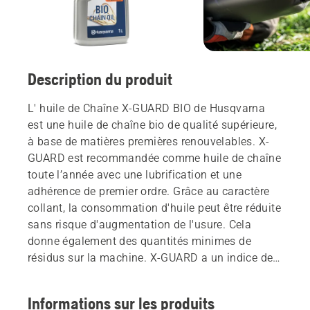
Description du produit
L' huile de Chaîne X-GUARD BIO de Husqvarna
est une huile de chaîne bio de qualité supérieure,
à base de matières premières renouvelables. X-
GUARD est recommandée comme huile de chaîne
toute l’année avec une lubrification et une
adhérence de premier ordre. Grâce au caractère
collant, la consommation d'huile peut être réduite
sans risque d'augmentation de l'usure. Cela
donne également des quantités minimes de
résidus sur la machine. X-GUARD a un indice de
viscosité extrêmement élevé, ce qui signifie que
la viscosité varie moins avec la température et
Informations sur les produits
que l'huile de chaîne fonctionne parfaitement