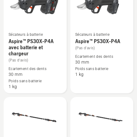
produits
Sécateurs à batterie
Sécateurs à batterie
Aspire™ PS30X-P4A
Aspire™ PS30X-P4A
Voir
Voir
avec batterie et
(Pas d'avis)
plus
plus
chargeur
de
de
Ecartement des dents
(Pas d'avis)
30 mm
détails
détails
Ecartement des dents
Poids sans batterie
sur
sur
30 mm
1 kg
Aspire™ PS30X-
Aspire™
Poids sans batterie
P4A
PS30X-
1 kg
avec
P4A
batterie
et
chargeur