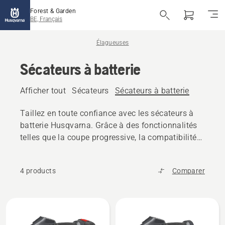
Forest & Garden
BE, Français
Élagueuses
Sécateurs à batterie
Afficher tout
Sécateurs
Sécateurs à batterie
Taillez en toute confiance avec les sécateurs à
batterie Husqvarna. Grâce à des fonctionnalités
telles que la coupe progressive, la compatibilité
avec les perches et l'interface utilisateur
numérique, ils garantissent d'excellents résultats
4 products
Comparer
avec un minimum d'efforts. Ils sont parfaits pour
les tâches de taille régulières et les travaux de
jardinage plus exigeants.
Tous
les