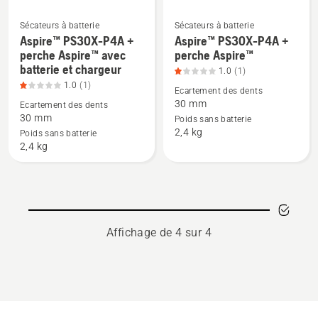
Sécateurs à batterie
Sécateurs à batterie
Aspire™ PS30X-P4A +
Aspire™ PS30X-P4A +
Voir
Voir
perche Aspire™ avec
perche Aspire™
plus
plus
batterie et chargeur
1.0
(1)
de
de
1.0
(1)
Ecartement des dents
détails
détails
30 mm
Ecartement des dents
sur
sur
30 mm
Poids sans batterie
Aspire™ PS30X-
Aspire™ PS30X-
2,4 kg
Poids sans batterie
P4A +
P4A +
2,4 kg
perche Aspire™
perche
avec
Aspire™,
batterie
note
et
du
chargeur,
produit
Affichage de 4 sur 4
note
1
du
sur
produit
5
1
sur