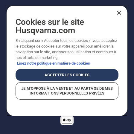
Cookies sur le site
Husqvarna.com
En cliquant sur « Accepter tous les cookies », vous acceptez
© Husqvarna AB (publ). Tous droits réservés. Les prix
le stockage de cookies sur votre appareil pour améliorer la
indiqués sont des prix de vente conseillés. Tous les prix
navigation sur le site, analyser son utilisation et contribuer à
indiqués sont des prix de vente recommandés (TVA
nos efforts de marketing.
incluse), sauf si le produit est disponible pour un achat
Lisez notre politique en matière de cookies
direct.
Politique relative aux cookies
Conditions d'utilisation
ACCEPTER LES COOKIES
Avis de confidentialité
Imprint
Signalement de violations présumées
JE M’OPPOSE À LA VENTE ET AU PARTAGE DE MES
INFORMATIONS PERSONNELLES PRIVÉES