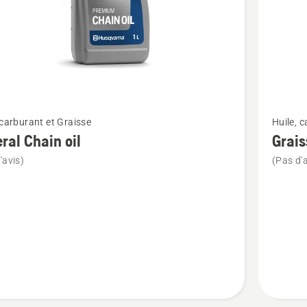
Voir
 carburant et Graisse
Huile, 
plus
ral Chain oil
Grais
de
'avis)
(Pas d'a
détails
sur
l
Graisse
pour
engrena