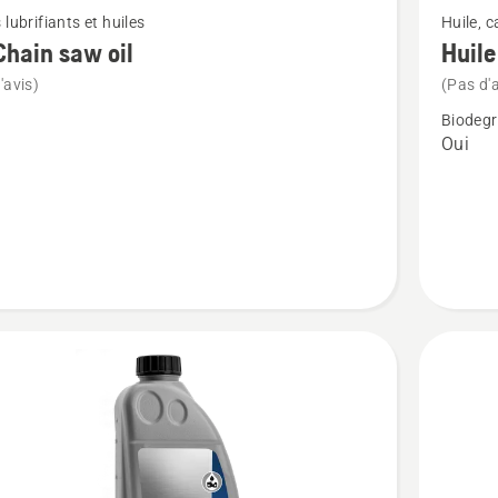
 lubrifiants et huiles
Huile, 
plus
Chain saw oil
Huil
de
'avis)
(Pas d'a
détails
Biodegr
sur
Oui
Huile
de
Chaîne
X-
GUARD
BIO