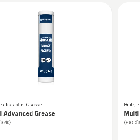
Voir
 carburant et Graisse
Huile, 
plus
i Advanced Grease
Multi
de
'avis)
(Pas d'a
détails
sur