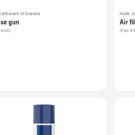
Voir
 carburant et Graisse
Huile, 
plus
ase gun
Air fi
de
'avis)
(Pas d'a
détails
sur
Air
filter
oil