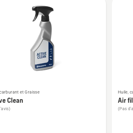
its
Voir
 carburant et Graisse
Huile, 
plus
ve Clean
Air fi
de
'avis)
(Pas d'a
détails
sur
Air