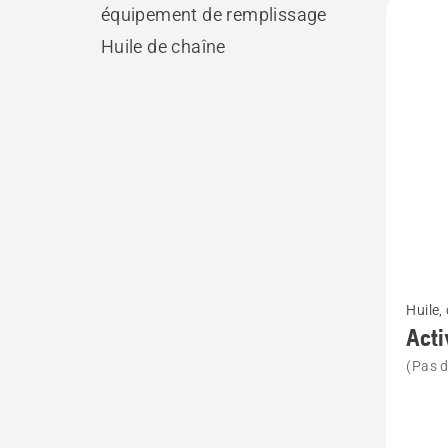
équipement de remplissage
les
Huile de chaîne
produ
Voir
Huile,
plus
Acti
de
(Pas d
détails
sur
Active