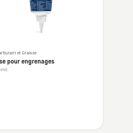
carburant et Graisse
se pour engrenages
vis)
ges