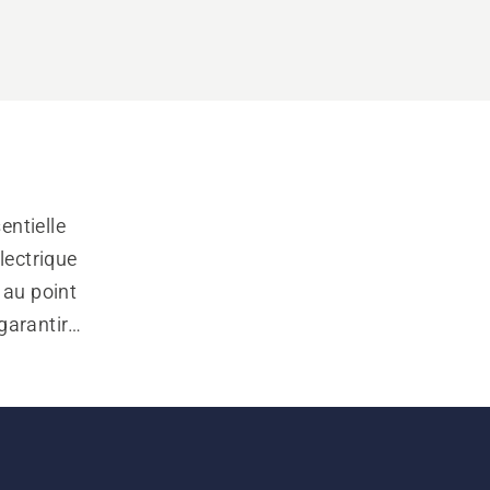
ntielle 
ectrique 
au point 
arantir 
e moteur 