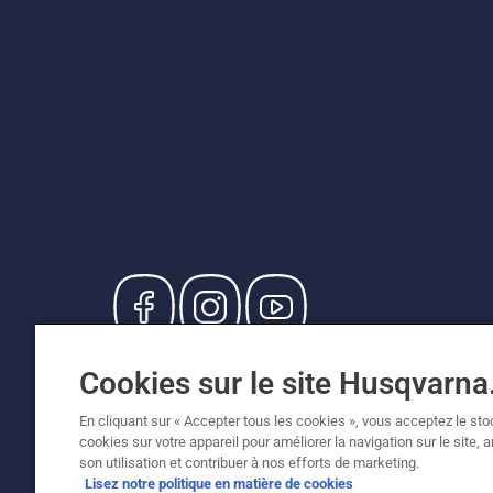
© Husqvarna AB (publ). Tous droits réservés. Le
Cookies sur le site Husqvarn
de vente recommandés (TVA incluse), sauf si le
Politique relative aux cookies
Conditions d'utilisation
En cliquant sur « Accepter tous les cookies », vous acceptez le st
cookies sur votre appareil pour améliorer la navigation sur le site, 
son utilisation et contribuer à nos efforts de marketing.
Lisez notre politique en matière de cookies