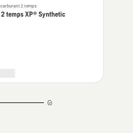
t carburant 2 temps
 2 temps XP® Synthetic
c
4