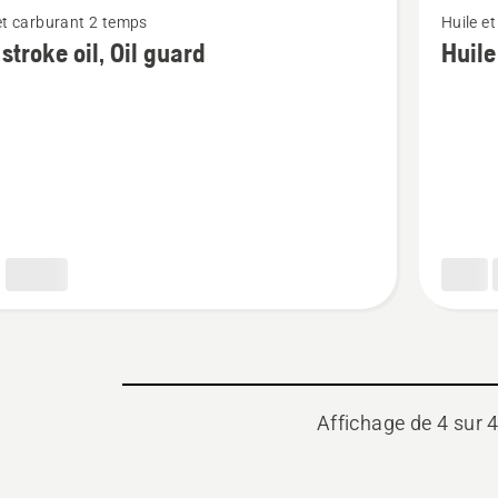
et carburant 2 temps
Huile e
plus
stroke oil, Oil guard
Huile
de
détails
sur
Huile
2
temps
XP®
Syntheti
Affichage de 4 sur 