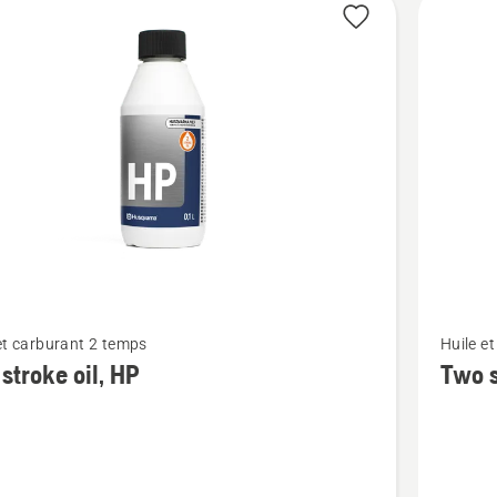
its
Voir
et carburant 2 temps
Huile e
plus
stroke oil, HP
Two s
de
détails
sur
Two