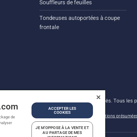
Souffleurs de feuilles
Tondeuses autoportées à coupe
frontale
s prix indiqués sont des prix de vente conseillés. Tous les p
a.com
 produit est disponible pour un achat direct.
ACCEPTER LES
COOKIES
Avis de confidentialité
Imprint
Signalement de violations présumée
ockage de
analyser
JE M’OPPOSE À LA VENTE ET
AU PARTAGE DE MES