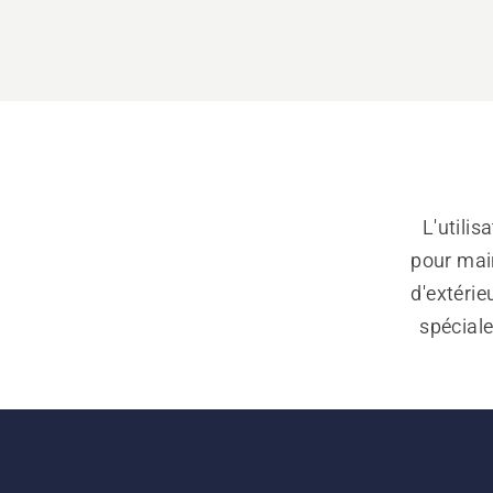
L'utilis
pour main
d'extérie
spécial
une longu