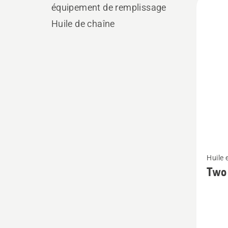
équipement de remplissage
les
Huile de chaîne
produ
Voir
Huile 
plus
Two 
de
détails
sur
Two