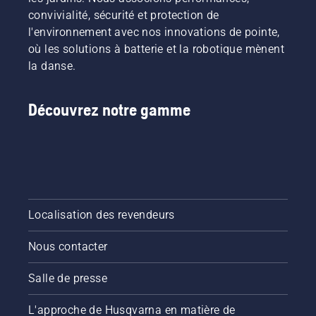
dans
sans
convivialité, sécurité et protection de
cette
friction.
l'environnement avec nos innovations de pointe,
vidéo.
Cela
où les solutions à batterie et la robotique mènent
prolonge
la durée
la danse.
de vie du
guide-
chaîne et
Découvrez notre gamme
de la
chaîne.
Suivez
les
instructions
de cette
courte
Localisation des revendeurs
vidéo
pour
Nous contacter
savoir
comment
vérifier
Salle de presse
que le
système
L'approche de Husqvarna en matière de