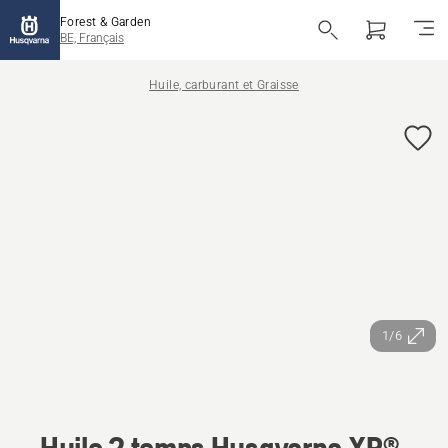
Forest & Garden
BE, Français
Huile, carburant et Graisse
1/6
Huile 2 temps Husqvarna XP®