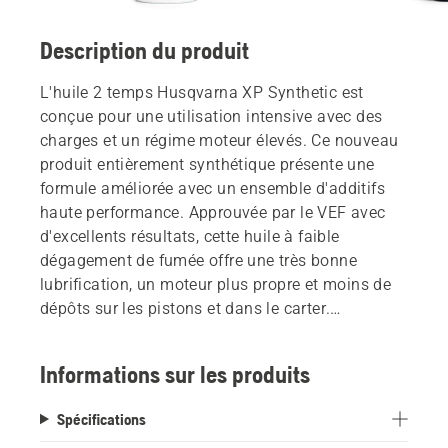
Description du produit
L'huile 2 temps Husqvarna XP Synthetic est
conçue pour une utilisation intensive avec des
charges et un régime moteur élevés. Ce nouveau
produit entièrement synthétique présente une
formule améliorée avec un ensemble d'additifs
haute performance. Approuvée par le VEF avec
d'excellents résultats, cette huile à faible
dégagement de fumée offre une très bonne
lubrification, un moteur plus propre et moins de
dépôts sur les pistons et dans le carter.
L'ensemble d'additifs sans cendres garantit que
l'huile ne laisse pas de cendres ou de braises lors
Informations sur les produits
du nettoyage. Convient à tous les produits
Husqvarna à deux temps.
Spécifications