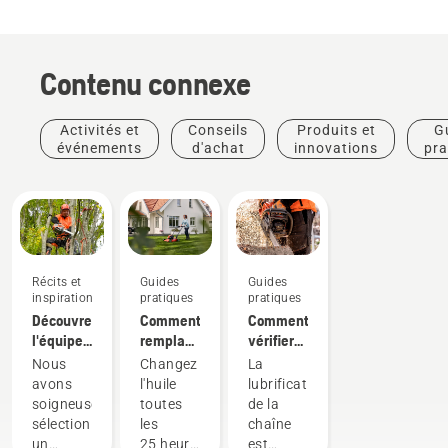
Contenu connexe
Activités et
Conseils
Produits et
G
événements
d'achat
innovations
pra
Récits et
Guides
Guides
inspiration
pratiques
pratiques
Découvrez
Comment
Comment
l'équipe
remplacer
vérifier
H
l'huile de
que la
Nous
Changez
La
Husqvarna,
votre
lubrification
avons
l'huile
lubrification
nos
tondeuse
de la
soigneusement
toutes
de la
utilisateurs
Husqvarna
chaîne
sélectionné
les
chaîne
les plus
fonctionne
un
25 heures
est