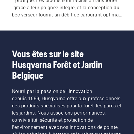
pratique. Les bidons sont faciles à transporter 
grâce à leur poignée intégré, et la conception du 
bec verseur fournit un débit de carburant optimal, 
ce qui vous permet de faire le plein de vos 
machines rapidement tout en réduisant les 
éclaboussures et les déchets inutiles.
Vous êtes sur le site
Husqvarna Forêt et Jardin
Belgique
Nourri par la passion de l'innovation
depuis 1689, Husqvarna offre aux professionnels
des produits spécialisés pour la forêt, les parcs et
les jardins. Nous associons performances,
convivialité, sécurité et protection de
l'environnement avec nos innovations de pointe,