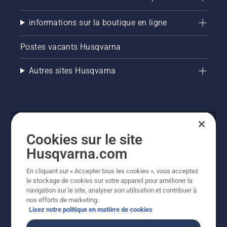
informations sur la boutique en ligne
Postes vacants Husqvarna
Autres sites Husqvarna
Cookies sur le site
Husqvarna.com
En cliquant sur « Accepter tous les cookies », vous acceptez
© Husqvarna AB (publ). Tous droits réservés. Les prix
le stockage de cookies sur votre appareil pour améliorer la
indiqués sont des prix de vente conseillés. Tous les prix
navigation sur le site, analyser son utilisation et contribuer à
indiqués sont des prix de vente recommandés (TVA
nos efforts de marketing.
incluse), sauf si le produit est disponible pour un achat
Lisez notre politique en matière de cookies
direct.