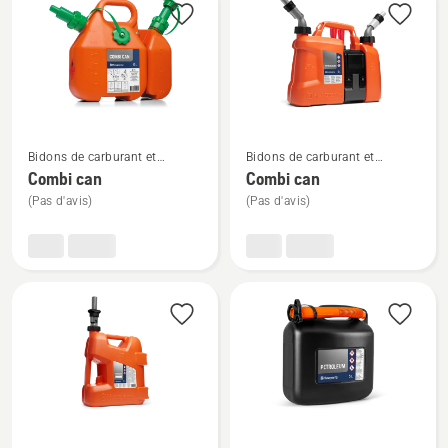
les
produits
Voir
Voir
Bidons de carburant et
Bidons de carburant et
plus
plus
équipement de remplissage
équipement de remplissage
Combi can
Combi can
de
de
(Pas d'avis)
(Pas d'avis)
détails
détails
sur
sur
Combi
Combi
can
can
Voir
Voir