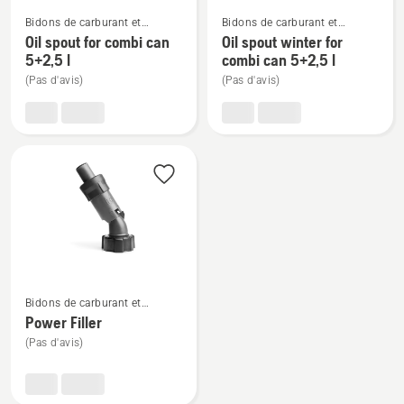
Voir
Voir
Bidons de carburant et
Bidons de carburant et
plus
plus
équipement de remplissage
équipement de remplissage
Oil spout for combi can
Oil spout winter for
de
de
5+2,5 l
combi can 5+2,5 l
détails
détails
(Pas d'avis)
(Pas d'avis)
sur
sur
Oil
Oil
spout
spout
for
winter
combi
for
can
combi
5+2,5
can
l
5+2,5
l
Voir
Bidons de carburant et
plus
équipement de remplissage
Power Filler
de
(Pas d'avis)
détails
sur
Power