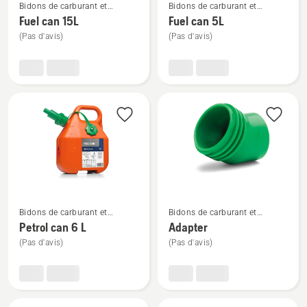
Bidons de carburant et
Bidons de carburant et
plus
plus
équipement de remplissage
équipement de remplissage
Fuel can 15L
Fuel can 5L
de
de
(Pas d'avis)
(Pas d'avis)
détails
détails
sur
sur
Fuel
Fuel
can
can
15L
5L
Voir
Voir
Bidons de carburant et
Bidons de carburant et
plus
plus
équipement de remplissage
équipement de remplissage
Petrol can 6 L
Adapter
de
de
(Pas d'avis)
(Pas d'avis)
détails
détails
sur
sur
Petrol
Adapter
can