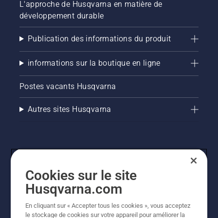
L'approche de Husqvarna en matière de
développement durable
Publication des informations du produit
informations sur la boutique en ligne
Postes vacants Husqvarna
Autres sites Husqvarna
Cookies sur le site
Husqvarna.com
En cliquant sur « Accepter tous les cookies », vous acceptez
© Husqvarna AB (publ). Tous droits réservés. Les prix
le stockage de cookies sur votre appareil pour améliorer la