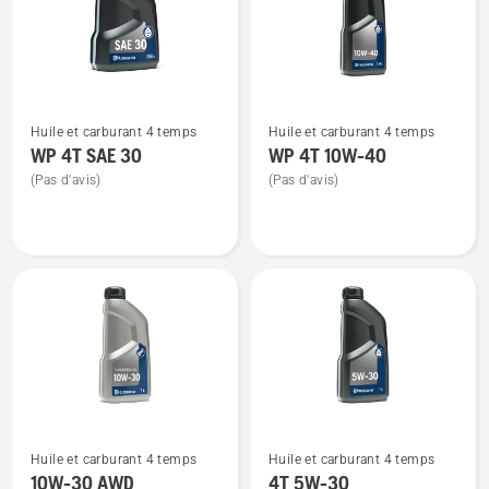
produits
Voir
Voir
Huile et carburant 4 temps
Huile et carburant 4 temps
plus
plus
WP 4T SAE 30
WP 4T 10W-40
de
de
(Pas d'avis)
(Pas d'avis)
détails
détails
sur
sur
WP 4T
WP 4T
SAE 30
10W-
40
Voir
Voir
Huile et carburant 4 temps
Huile et carburant 4 temps
plus
plus
10W-30 AWD
4T 5W-30