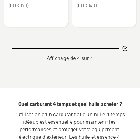
de
de
(Pas d'avis)
(Pas d'avis)
détails
détails
sur
sur
10W-
4T
30 AWD
5W-
30
Affichage de 4 sur 4
Quel carburant 4 temps et quel huile acheter ?
L'utilisation d'un carburant et d'un huile 4 temps 
idéaux est essentielle pour maintenir les 
performances et protéger votre équipement 
électrique d'extérieur. Les huile et essence 4 