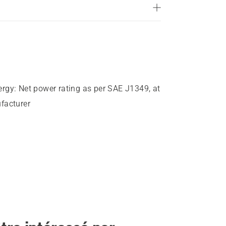
ergy
:
Net power rating as per SAE J1349, at
facturer