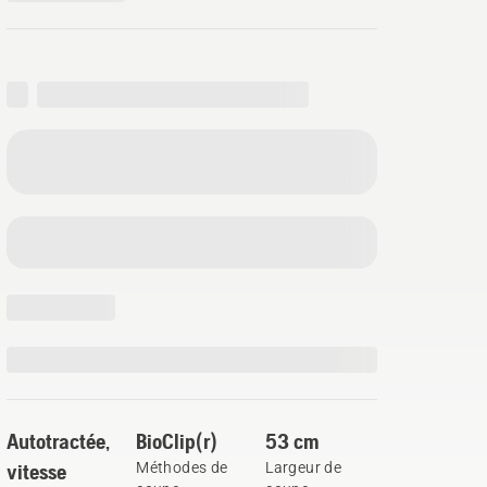
Autotractée,
BioClip(r)
53 cm
vitesse
Méthodes de
Largeur de