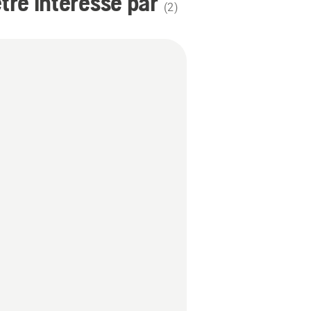
re intéressé par
(
2
)