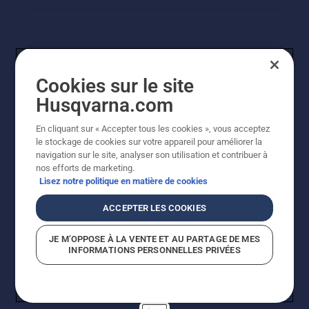
Cookies sur le site
Husqvarna.com
En cliquant sur « Accepter tous les cookies », vous acceptez
© Husqvarna AB (publ). Tous droits réservés. Les prix
le stockage de cookies sur votre appareil pour améliorer la
indiqués sont des prix de vente conseillés. Tous les prix
navigation sur le site, analyser son utilisation et contribuer à
indiqués sont des prix de vente recommandés (TVA
nos efforts de marketing.
incluse), sauf si le produit est disponible pour un achat
Lisez notre politique en matière de cookies
direct.
Politique relative aux cookies
Conditions d'utilisation
ACCEPTER LES COOKIES
Avis de confidentialité
Imprint
Signalement de violations présumées
JE M’OPPOSE À LA VENTE ET AU PARTAGE DE MES
INFORMATIONS PERSONNELLES PRIVÉES