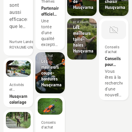
de
choisir
Thèmes
sont
Husqvarna
Husqvarna
Partenaire
aussi
officiel
Guides
efficaces
du
Une
pratiques
DP World Tour
que les
Les
tonte
en
meilleurs
d'une
équipements
matière
taille-
qualité
à deux
Nurture Landscapes
de tonte
haies
exceptionnelle.
temps
Conseils
ROYAUME-UNI
robotisée
Conseils
Husqvarna
Sur les
d'achat
et sont
d'achat
tournois
Conseils
Les
plus
et dans
pour
meilleurs
votre
performantes
l'achat
Vous
coupe-
jardin.
dans
d'une
êtes à la
bordures
fraise à
bien
recherche
Husqvarna
Activités
neige
d'une
des
et
événements
nouvelle
Husqvarna
domaines.
fraise à
coloriage
Elles
neige ?
nous
Voici
permettent
quelques
Conseils
critères
de
d'achat
à