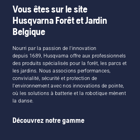
et de
Vous êtes sur le site
petits
arbres ?
Husqvarna Forêt et Jardin
Voici
quelques
Belgique
points à
garder à
l'esprit
Nourri par la passion de l'innovation
avant
depuis 1689, Husqvarna offre aux professionnels
d'acheter
des produits spécialisés pour la forêt, les parcs et
une
les jardins. Nous associons performances,
débroussailleuse.
convivialité, sécurité et protection de
l'environnement avec nos innovations de pointe,
où les solutions à batterie et la robotique mènent
la danse.
Découvrez notre gamme