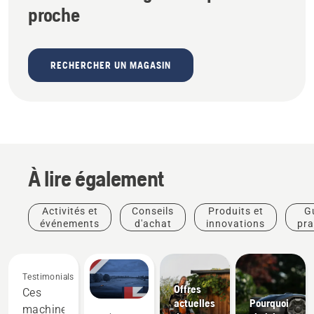
proche
RECHERCHER UN MAGASIN
À lire également
Activités et
Conseils
Produits et
G
événements
d'achat
innovations
pra
Testimonials
Offres
Ces
actuelles
Pourquoi
machines