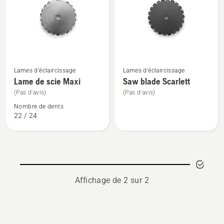
les
produits
Voir
Voir
Lames d'éclaircissage
Lames d'éclaircissage
plus
plus
Lame de scie Maxi
Saw blade Scarlett
de
de
(Pas d'avis)
(Pas d'avis)
détails
détails
Nombre de dents
sur
sur
22 / 24
Lame
Saw
de
blade
scie
Scarlett
Maxi
Affichage de 2 sur 2