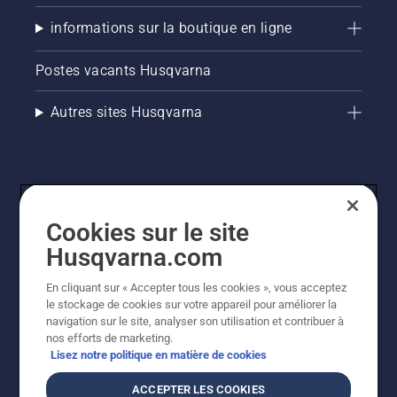
informations sur la boutique en ligne
Postes vacants Husqvarna
Autres sites Husqvarna
Cookies sur le site
Husqvarna.com
En cliquant sur « Accepter tous les cookies », vous acceptez
© Husqvarna AB (publ). Tous droits réservés. Les prix
le stockage de cookies sur votre appareil pour améliorer la
indiqués sont des prix de vente conseillés. Tous les prix
navigation sur le site, analyser son utilisation et contribuer à
indiqués sont des prix de vente recommandés (TVA
nos efforts de marketing.
incluse), sauf si le produit est disponible pour un achat
Lisez notre politique en matière de cookies
direct.
Politique relative aux cookies
Conditions d'utilisation
ACCEPTER LES COOKIES