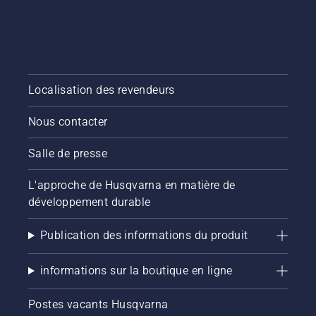
essentiels
nos
tout au
conseils
long de
essentiels
la saison
tout au
pour que
long de
votre
la saison
Localisation des revendeurs
pelouse
pour que
reste
votre
Nous contacter
saine et
pelouse
luxuriante.
reste
saine et
Salle de presse
luxuriante.
L'approche de Husqvarna en matière de
développement durable
Publication des informations du produit
informations sur la boutique en ligne
Postes vacants Husqvarna