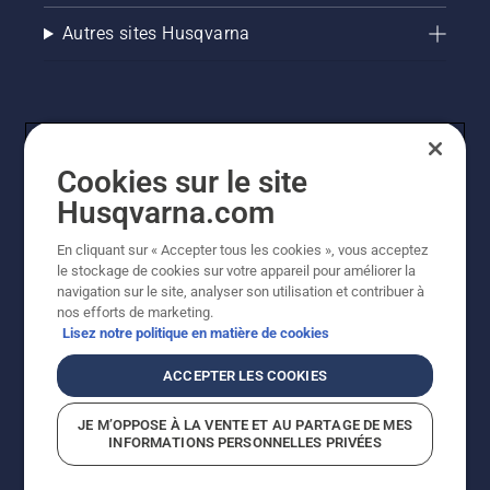
Autres sites Husqvarna
Cookies sur le site
Husqvarna.com
En cliquant sur « Accepter tous les cookies », vous acceptez
© Husqvarna AB (publ). Tous droits réservés. Les prix
le stockage de cookies sur votre appareil pour améliorer la
indiqués sont des prix de vente conseillés. Tous les prix
navigation sur le site, analyser son utilisation et contribuer à
indiqués sont des prix de vente recommandés (TVA
nos efforts de marketing.
incluse), sauf si le produit est disponible pour un achat
Lisez notre politique en matière de cookies
direct.
Politique relative aux cookies
Conditions d'utilisation
ACCEPTER LES COOKIES
Avis de confidentialité
Imprint
Signalement de violations présumées
JE M’OPPOSE À LA VENTE ET AU PARTAGE DE MES
INFORMATIONS PERSONNELLES PRIVÉES