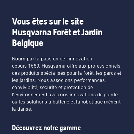
printemps
l'entretien
une
mettre
afin de
des
pelouse
dans le
vous
pelouses
de
bain,
Vous êtes sur le site
assurer
en
qualité
commencez
qu'elle
automne.
inégale.
par
Husqvarna Forêt et Jardin
est dans
Ils vous
consulter
le
aideront
nos
Belgique
meilleur
à faire
conseils
état
en sorte
essentiels
possible
que la
tout au
Nourri par la passion de l'innovation
lorsque
pelouse
long de
depuis 1689, Husqvarna offre aux professionnels
l'herbe
soit
la saison
repoussera.
des produits spécialisés pour la forêt, les parcs et
parfaite
pour que
Pour
l'année
les jardins. Nous associons performances,
votre
vous
suivante.
convivialité, sécurité et protection de
pelouse
mettre
Pour
reste
l'environnement avec nos innovations de pointe,
dans le
vous
saine et
où les solutions à batterie et la robotique mènent
bain,
mettre
luxuriante.
commencez
la danse.
dans le
par
bain,
consulter
commencez
Découvrez notre gamme
nos
par
conseils
consulter