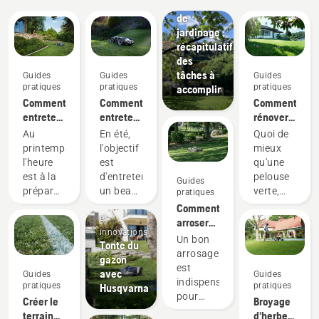
Calendrier
de
jardinage :
récapitulatif
des
tâches à
Guides
Guides
Guides
pratiques
pratiques
pratiques
accomplir
Comment
Comment
Comment
entretenir
entretenir
rénover
ma
ma
votre
Au
En été,
Quoi de
pelouse
pelouse
pelouse
printemps,
l'objectif
mieux
au
en été :
et
l'heure
est
qu'une
printemps :
nos
réparer
est à la
d'entretenir
pelouse
Guides
nos
6 meilleurs
les trous
préparation
un beau
verte,
pratiques
9 meilleurs
conseils
dans
Produits
de votre
jardin
saine et
Comment
conseils
votre
et
jardin
pendant
luxuriante,
arroser
gazon
innovations
pour de
les
parfaite
votre
Un bon
Tonte du
nouvelles
journées
pour
pelouse
arrosage
gazon
fleurs et
les plus
vous
est
avec
Guides
Guides
à des
chaudes.
relaxer
indispensable
pratiques
pratiques
Husqvarna
températures
Voici
paisiblement
pour
Créer le
Broyage
plus
quelques
ou pour
obtenir
terrain
d'herbe