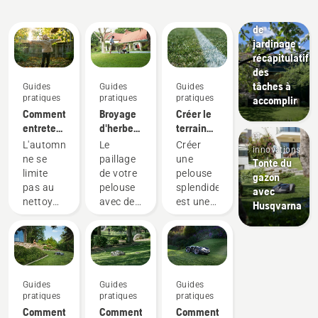
pratiques
Calendrier
de
jardinage :
récapitulatif
des
tâches à
Guides
Guides
Guides
pratiques
pratiques
pratiques
accomplir
Comment
Broyage
Créer le
Produits
entretenir
d'herbe
terrain
et
ma
et de
parfait
L'automne
Le
Créer
innovations
pelouse
feuilles
ne se
paillage
une
Tonte du
en
limite
de votre
pelouse
gazon
automne :
pas au
pelouse
splendide
avec
nos
nettoyage
avec de
est une
Husqvarna
6 meilleurs
des
l'herbe et
chose.
conseils
feuilles
des
Mais
mortes
feuilles
comment
et à la
broyées
faire
Aménagement
préparation
peut
pour
Guides
paysager
Guides
Guides
pour les
vous
qu'elle
pratiques
Outils
pratiques
pratiques
mois
faire
résiste à
Comment
pour
Comment
Comment
plus
gagner
toute