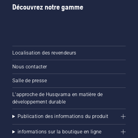
Découvrez notre gamme
nos
pelouse
par
conseils
reste
consulter
essentiels
saine et
nos
tout au
luxuriante.
conseils
long de
essentiels
la saison
tout au
pour que
long de
votre
la saison
Localisation des revendeurs
pelouse
pour que
reste
votre
Nous contacter
saine et
pelouse
luxuriante.
reste
saine et
Salle de presse
luxuriante.
L'approche de Husqvarna en matière de
développement durable
Publication des informations du produit
informations sur la boutique en ligne