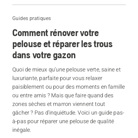
Avant de commencer
Introduction
Guides pratiques
1. Déterminez quand rénover votre pelouse
Comment rénover votre
2. Déterminez la raison de la détérioration de la pelouse
3. Enlevez les mauvaises herbes et le feutre
pelouse et réparer les trous
4. Préparez le sol
dans votre gazon
5. Arrosez votre pelouse
6. Utilisez un engrais
Quoi de mieux qu'une pelouse verte, saine et
7. Semez
luxuriante, parfaite pour vous relaxer
8. Amusez-vous
paisiblement ou pour des moments en famille
Produits recommandés
ou entre amis ? Mais que faire quand des
zones sèches et marron viennent tout
gâcher ? Pas d'inquiétude. Voici un guide pas-
à-pas pour réparer une pelouse de qualité
inégale.