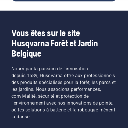
pelouse
hydraté.
l'aider à
suivre
secteur
au
prospérer
pour
pour
printemps
pendant
l'entretien
obtenir
afin de
les
des
des
vous
journées
pelouses
réponses.
Vous êtes sur le site
assurer
les plus
en
qu'elle
chaudes.
automne.
Husqvarna Forêt et Jardin
est dans
Pour
Ils vous
le
vous
aideront
Belgique
meilleur
mettre
à faire
état
dans le
en sorte
possible
bain,
que la
Nourri par la passion de l'innovation
lorsque
commencez
pelouse
depuis 1689, Husqvarna offre aux professionnels
l'herbe
par
soit
repoussera.
des produits spécialisés pour la forêt, les parcs et
consulter
parfaite
Pour
nos
l'année
les jardins. Nous associons performances,
vous
conseils
suivante.
convivialité, sécurité et protection de
mettre
essentiels
Pour
l'environnement avec nos innovations de pointe,
dans le
tout au
vous
où les solutions à batterie et la robotique mènent
bain,
long de
mettre
commencez
la danse.
la saison
dans le
par
pour que
bain,
consulter
votre
commencez