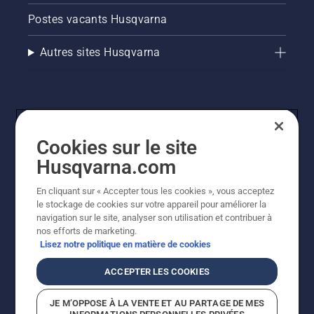
Postes vacants Husqvarna
Autres sites Husqvarna
Cookies sur le site
Husqvarna.com
En cliquant sur « Accepter tous les cookies », vous acceptez
© Husqvarna AB (publ). Tous droits réservés. Les prix
le stockage de cookies sur votre appareil pour améliorer la
indiqués sont des prix de vente conseillés. Tous les prix
navigation sur le site, analyser son utilisation et contribuer à
indiqués sont des prix de vente recommandés (TVA
nos efforts de marketing.
incluse), sauf si le produit est disponible pour un achat
Lisez notre politique en matière de cookies
direct.
Politique relative aux cookies
Conditions d'utilisation
ACCEPTER LES COOKIES
Avis de confidentialité
Imprint
Signalement de violations présumées
JE M’OPPOSE À LA VENTE ET AU PARTAGE DE MES