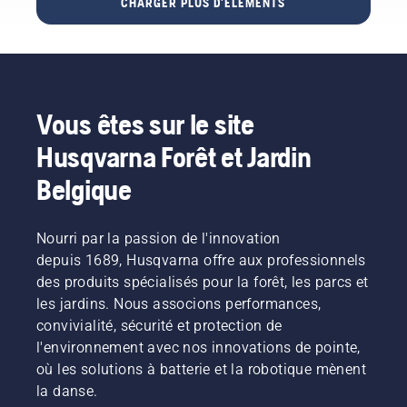
CHARGER PLUS D'ÉLÉMENTS
qu'elle
paillage
Elles
prospérer
Portez
réparer
est dans
de votre
pendant
des
une
nous
le
pelouse
les
lunettes
pelouse
permettent
meilleur
avec les
journées
de
de
de
état
résidus
les plus
protection
qualité
possible
gagner
d'herbe
chaudes.
lors de la
inégale.
Vous êtes sur le site
lorsque
et les
du
Pour
pose de
l'herbe
feuilles
vous
l'unité de
Husqvarna Forêt et Jardin
temps
repoussera.
broyées.
mettre
coupe.
et de
Pour
Belgique
dans le
Le
l'argent,
vous
bain,
ressort
mettre
tout en
commencez
qui tend
dans le
réduisant
par
la
Nourri par la passion de l'innovation
bain,
consulter
courroie
également
depuis 1689, Husqvarna offre aux professionnels
commencez
nos
peut se
les
des produits spécialisés pour la forêt, les parcs et
par
conseils
rompre
vibrations
les jardins. Nous associons performances,
consulter
essentiels
et
nos
de
convivialité, sécurité et protection de
tout au
provoquer
conseils
manière
long de
des
l'environnement avec nos innovations de pointe,
essentiels
la saison
blessures
drastique.
où les solutions à batterie et la robotique mènent
tout au
pour que
graves.
la danse.
long de
votre