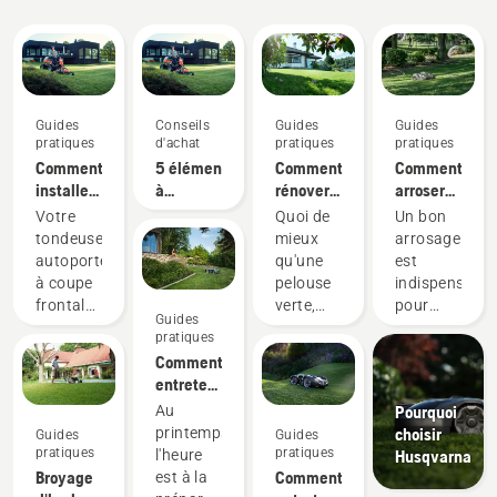
Guides
Conseils
Guides
Guides
pratiques
d'achat
pratiques
pratiques
Comment
5 éléments
Comment
Comment
installer
à
rénover
arroser
un carter
prendre
votre
votre
Votre
Quoi de
Un bon
de coupe
en
pelouse
pelouse
tondeuse
mieux
arrosage
sur votre
compte
et
autoportée
qu'une
est
tondeuse
lors de
réparer
à coupe
pelouse
indispensable
autoportée
l'achat
les trous
frontale
verte,
pour
Guides
à coupe
d'une
dans
Husqvarna
saine et
obtenir
pratiques
frontale
tondeuse
votre
est une
luxuriante,
une
Comment
Husqvarna
autoportée
gazon
machine
parfaite
pelouse
entretenir
polyvalente
pour
verte et
ma
Pourquoi
Au
qui vous
vous
saine.
pelouse
choisir
printemps,
Guides
Guides
permet
relaxer
Vous
au
pratiques
pratiques
Husqvarna
l'heure
de
paisiblement
trouverez
printemps :
Broyage
Comment
est à la
changer
ou pour
ici les
nos