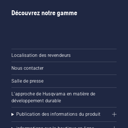
la saison
pelouse
pour que
reste
Découvrez notre gamme
votre
saine et
pelouse
luxuriante.
reste
saine et
luxuriante.
Localisation des revendeurs
Nous contacter
Salle de presse
L'approche de Husqvarna en matière de
développement durable
Publication des informations du produit