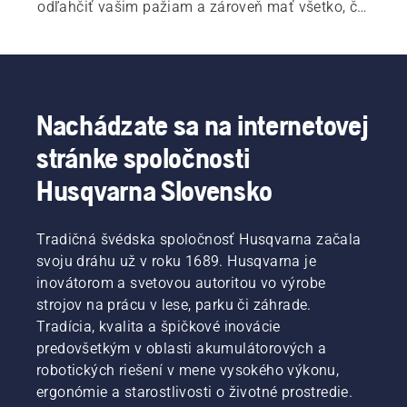
odľahčiť vašim pažiam a zároveň mať všetko, čo 
potrebujete pri práci, na dosah ruky. Naše 
nabíjačky a úložné riešenia tiež zaistia, že vaše 
akumulátory budú pri preprave alebo po použití v 
bezpečí a zostanú pekne usporiadané.
Nachádzate sa na internetovej
stránke spoločnosti
Husqvarna Slovensko
Tradičná švédska spoločnosť Husqvarna začala
svoju dráhu už v roku 1689. Husqvarna je
inovátorom a svetovou autoritou vo výrobe
strojov na prácu v lese, parku či záhrade.
Tradícia, kvalita a špičkové inovácie
predovšetkým v oblasti akumulátorových a
robotických riešení v mene vysokého výkonu,
ergonómie a starostlivosti o životné prostredie.