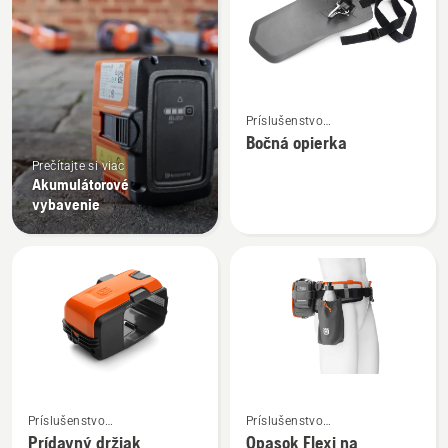
Zobraziť
Príslušenstvo
viac
k akumulátorom
Bočná opierka
podrobností
Prečítajte si viac
o
Akumulátorové
Bočná
vybavenie
opierka
Zobraziť
Zobraziť
Príslušenstvo
Príslušenstvo
viac
viac
k akumulátorom
k akumulátorom
Prídavný držiak
Opasok Flexi na