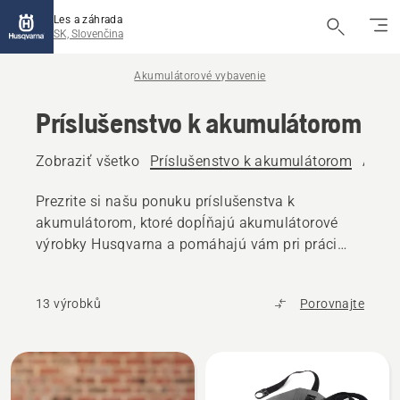
Les a záhrada
SK, Slovenčina
Akumulátorové vybavenie
Príslušenstvo k akumulátorom
Zobraziť všetko
Príslušenstvo k akumulátorom
Akum
Prezrite si našu ponuku príslušenstva k
akumulátorom, ktoré dopĺňajú akumulátorové
výrobky Husqvarna a pomáhajú vám pri práci
vonku – nosiče, opasky na akumulátory a ďalšie.
13 výrobků
Porovnajte
Všetky
výrobky