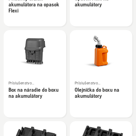
podrobností
podrobností
akumulátora na opasok
akumulátory
o
o
Flexi
Prídavný
Opasok
držiak
Flexi
akumulátora
na
na
akumulátory
opasok
Flexi
Zobraziť
Zobraziť
Príslušenstvo
Príslušenstvo
viac
viac
k akumulátorom
k akumulátorom
Box na náradie do boxu
Olejnička do boxu na
podrobností
podrobností
na akumulátory
akumulátory
o
o
Box
Olejnička
na
do
náradie
boxu
do
na
boxu
akumulátory