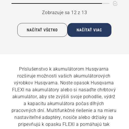
522i
Zobrazuje sa 12 z 13
NAČÍTAŤ VŠETKO
NAČÍTAŤ VIAC
Príslušenstvo k akumulátorom Husqvarna 
rozširuje možnosti vašich akumulátorových 
výrobkov Husqvarna. Noste opasok Husqvarna 
FLEXI na akumulátory alebo si nasaďte chrbtový 
akumulátor, aby ste zvýšili svoje pohodlie, výdrž 
a kapacitu akumulátora počas dlhých 
pracovných dní. Multifunkčné riešenie a na mieru 
nastaviteľné adaptéry, nosiče alebo držiaky sa 
pripevňujú k opasku FLEXI a pomáhajú tak 