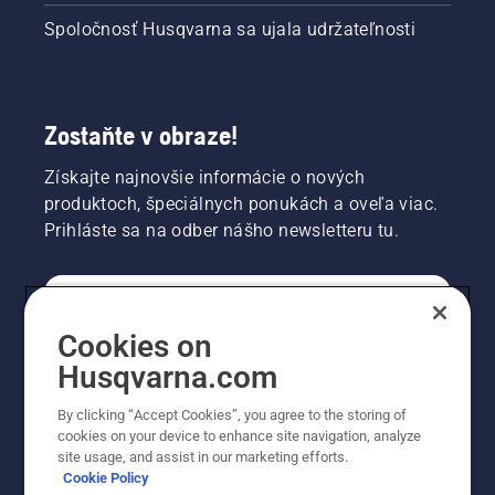
Spoločnosť Husqvarna sa ujala udržateľnosti
Zostaňte v obraze!
Získajte najnovšie informácie o nových
produktoch, špeciálnych ponukách a oveľa viac.
Prihláste sa na odber nášho newsletteru tu.
REGISTRÁCIA NA ODBER NEWSLETTERU
Cookies on
Husqvarna.com
PROFESIONÁLNE
By clicking “Accept Cookies”, you agree to the storing of
cookies on your device to enhance site navigation, analyze
site usage, and assist in our marketing efforts.
Cookie Policy