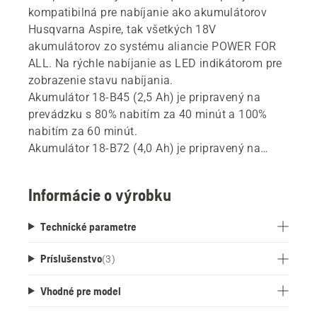
kompatibilná pre nabíjanie ako akumulátorov
Husqvarna Aspire, tak všetkých 18V
akumulátorov zo systému aliancie POWER FOR
ALL. Na rýchle nabíjanie as LED indikátorom pre
zobrazenie stavu nabíjania.
Akumulátor 18-B45 (2,5 Ah) je pripravený na
prevádzku s 80% nabitím za 40 minút a 100%
nabitím za 60 minút.
Akumulátor 18-B72 (4,0 Ah) je pripravený na
prevádzku s 80% nabitím za 64 minút a nabitím
na 100 % za 95 minút.
Informácie o výrobku
Táto nabíjačka je výrobkom aliancie PPOWER
FOR ALL, jednej z najväčších aliancií naprieč
Technické parametre
značkami popredných výrobcov akumulátorov.
Tieto nabíjačky je možné použiť pre všetky
Príslušenstvo
(
3
)
akumulátory, ktoré sú súčasťou systému tejto
aliancie. To znamená, že už nemusíte kupovať
Vhodné pre model
jednu nabíjačku pre každý akumulátor a výrobok.