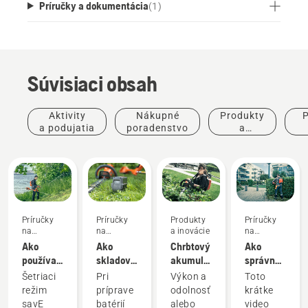
Príručky a dokumentácia
(
1
)
Súvisiaci obsah
Aktivity
Nákupné
Produkty
P
a podujatia
poradenstvo
a
inovácie
po
Príručky
Príručky
Produkty
Príručky
na
na
a inovácie
na
používanie
používanie
používanie
Ako
Ako
Chrbtový
Ako
používať
skladovať
akumulátor:
správne
režim
batériu
Revolúcia
pripraviť
Šetriaci
Pri
Výkon a
Toto
savE na
Husqvarna
vo svete
a prispôsobiť
režim
príprave
odolnosť
krátke
vašom
cez zimu
ručných
chrbtový
savE
batérií
alebo
video