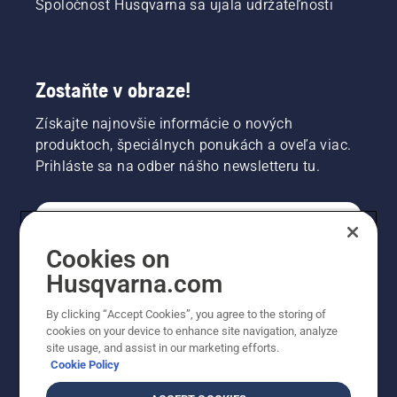
Spoločnosť Husqvarna sa ujala udržateľnosti
Zostaňte v obraze!
Získajte najnovšie informácie o nových
produktoch, špeciálnych ponukách a oveľa viac.
Prihláste sa na odber nášho newsletteru tu.
REGISTRÁCIA NA ODBER NEWSLETTERU
Cookies on
Husqvarna.com
PROFESIONÁLNE
By clicking “Accept Cookies”, you agree to the storing of
cookies on your device to enhance site navigation, analyze
site usage, and assist in our marketing efforts.
Cookie Policy