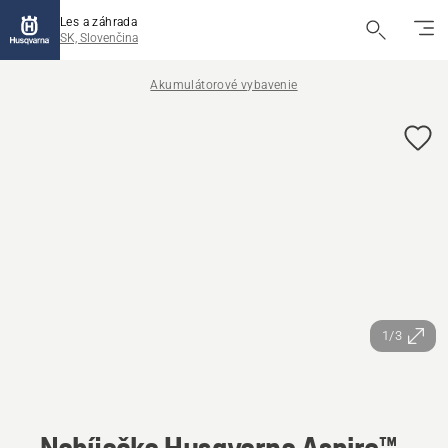
Les a záhrada
SK, Slovenčina
Akumulátorové vybavenie
1/3
Nabíjačka Husqvarna Aspire™