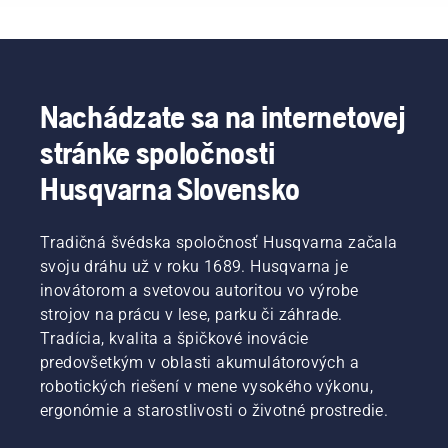
vašu
kosenia
Johan
pri
prácu. S
trávy.
Svennung,
používaní,
akumulátorovými
Jednoducho
produktový
preto
výrobkami
stlačte
manažér
zvládnete
sa sa
jedno
pre
pracovať
tieto
tlačidlo
oblasť
bez
Nachádzate sa na internetovej
prestoje
na
elektrických,
prestávok
stránke spoločnosti
eliminujú.
akumulátorovom
akumulátorových
dlhšie.
vyžínači
ručných
Husqvarna Slovensko
a zapnete
zariadení
alebo
spoločnosti
vypnete
Husqvarna.
Tradičná švédska spoločnosť Husqvarna začala
režim
svoju dráhu už v roku 1689. Husqvarna je
savE.
inovátorom a svetovou autoritou vo výrobe
strojov na prácu v lese, parku či záhrade.
Tradícia, kvalita a špičkové inovácie
predovšetkým v oblasti akumulátorových a
robotických riešení v mene vysokého výkonu,
ergonómie a starostlivosti o životné prostredie.