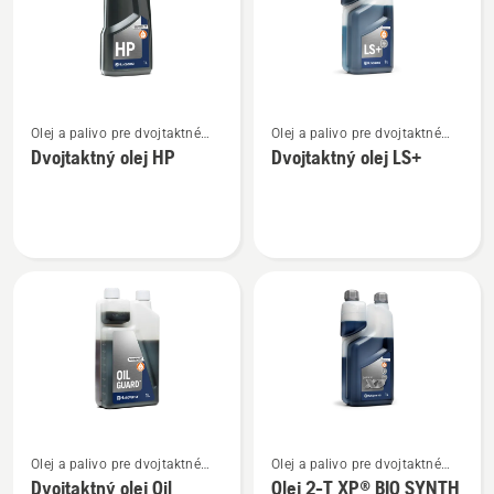
Zobraziť
Zobraziť
Olej a palivo pre dvojtaktné
Olej a palivo pre dvojtaktné
viac
viac
motory
motory
Dvojtaktný olej HP
Dvojtaktný olej LS+
podrobností
podrobností
o
o
Dvojtaktný
Dvojtaktný
olej
olej
HP
LS+
Zobraziť
Zobraziť
Olej a palivo pre dvojtaktné
Olej a palivo pre dvojtaktné
viac
viac
motory
motory
Dvojtaktný olej Oil
Olej 2-T XP® BIO SYNTH