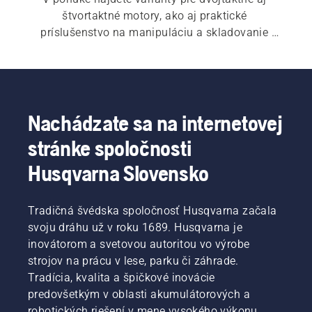
štvortaktné motory, ako aj praktické 
príslušenstvo na manipuláciu a skladovanie 
paliva.
Nachádzate sa na internetovej
stránke spoločnosti
Husqvarna Slovensko
Tradičná švédska spoločnosť Husqvarna začala
svoju dráhu už v roku 1689. Husqvarna je
inovátorom a svetovou autoritou vo výrobe
strojov na prácu v lese, parku či záhrade.
Tradícia, kvalita a špičkové inovácie
predovšetkým v oblasti akumulátorových a
robotických riešení v mene vysokého výkonu,