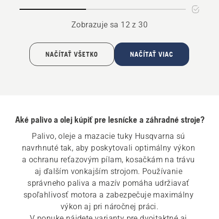
lišty
na
a
mazanie
Zobrazuje sa 12 z 30
reťaze
reťaze
NAČÍTAŤ VŠETKO
NAČÍTAŤ VIAC
Aké palivo a olej kúpiť pre lesnícke a záhradné stroje?
Palivo, oleje a mazacie tuky Husqvarna sú 
navrhnuté tak, aby poskytovali optimálny výkon 
a ochranu reťazovým pílam, kosačkám na trávu 
aj ďalším vonkajším strojom. Používanie 
správneho paliva a mazív pomáha udržiavať 
spoľahlivosť motora a zabezpečuje maximálny 
výkon aj pri náročnej práci.

V ponuke nájdete varianty pre dvojtaktné aj 