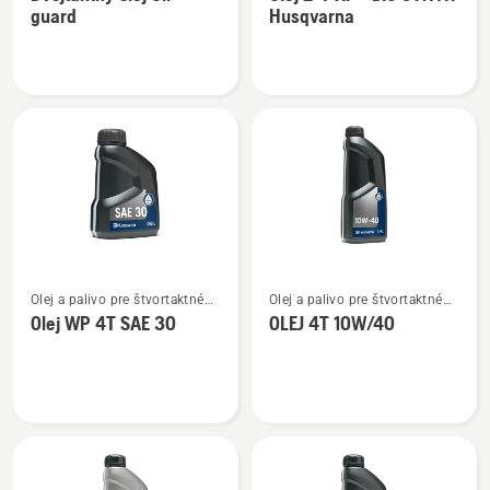
podrobností
podrobností
guard
Husqvarna
o
o
Dvojtaktný
Olej
olej
2-
Oil
T
guard
XP®
BIO
SYNTH
Husqvarna
Zobraziť
Zobraziť
Olej a palivo pre štvortaktné
Olej a palivo pre štvortaktné
viac
viac
motory
motory
Olej WP 4T SAE 30
OLEJ 4T 10W/40
podrobností
podrobností
o
o
Olej
OLEJ
WP 4T
4T
SAE 30
10W/40