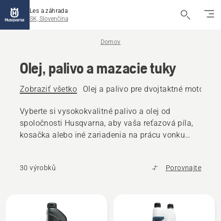
Les a záhrada
SK, Slovenčina
Domov
Olej, palivo a mazacie tuky
Zobraziť všetko
Olej a palivo pre dvojtaktné motory
O
Vyberte si vysokokvalitné palivo a olej od
spoločnosti Husqvarna, aby vaša reťazová píla,
kosačka alebo iné zariadenia na prácu vonku
fungovali bez problémov.
30 výrobků
Porovnajte
Všetky
výrobky