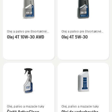
Zobraziť
Zobraziť
Olej a palivo pre štvortaktné
Olej a palivo pre štvortaktné
viac
viac
motory
motory
Olej 4T 10W-30 AWD
Olej 4T 5W-30
podrobností
podrobností
o
o
Olej
Olej
4T
4T
10W-
5W-
30 AWD
30
Zobraziť
Zobraziť
Olej, palivo a mazacie tuky
Olej, palivo a mazacie tuky
viac
viac
Čistič ActiveClean
Olej do vzduchového