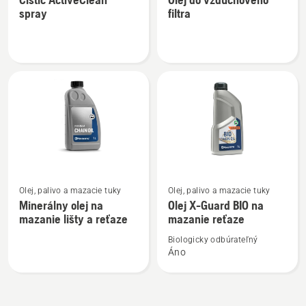
podrobností
podrobností
spray
filtra
o
o
Čistič
Olej
ActiveClean
do
spray
vzduchového
filtra
Zobraziť
Zobraziť
Olej, palivo a mazacie tuky
Olej, palivo a mazacie tuky
viac
viac
Minerálny olej na
Olej X-Guard BIO na
podrobností
podrobností
mazanie lišty a reťaze
mazanie reťaze
o
o
Biologicky odbúrateľný
Minerálny
Olej
Áno
olej
X-
na
Guard
mazanie
BIO