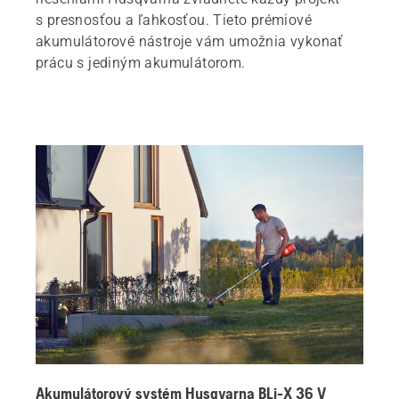
s presnosťou a ľahkosťou. Tieto prémiové
Často kladené otázky o akumulátoroch
akumulátorové nástroje vám umožnia vykonať
Preskúmajte náš sortiment akumulátorových výrobkov
prácu s jediným akumulátorom.
Vyhľadávač predajcov
Akumulátorový systém Husqvarna BLi-X 36 V