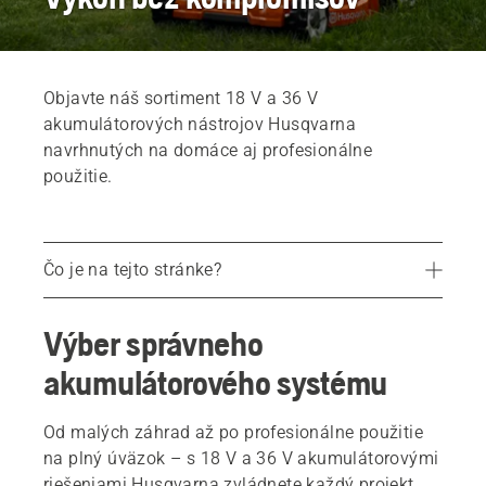
Objavte náš sortiment 18 V a 36 V
akumulátorových nástrojov Husqvarna
navrhnutých na domáce aj profesionálne
použitie.
Čo je na tejto stránke?
Výber správneho akumulátorového systému
Výber správneho
Výnimočná flexibilita napájania. Systém s jedným akumulátorom. Viac ako 100 výrobkov.
akumulátorového systému
Akumulátorové napájanie, na ktoré sa môžete spoľahnúť
Je akumulátor tou správnou voľbou?
Od malých záhrad až po profesionálne použitie
na plný úväzok – s 18 V a 36 V akumulátorovými
Akumulátorový systém Husqvarna BLi-X 36 V – produktové série
riešeniami Husqvarna zvládnete každý projekt