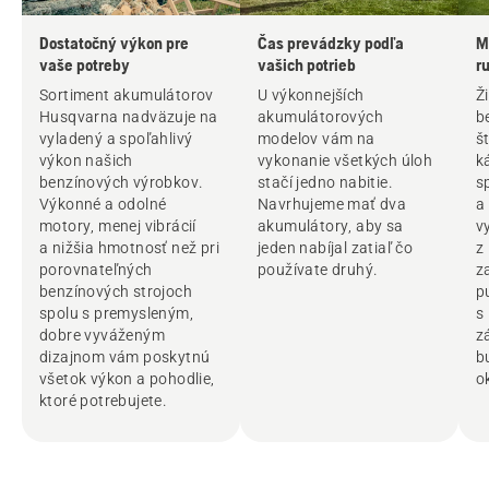
Dostatočný výkon pre
Čas prevádzky podľa
M
vaše potreby
vašich potrieb
r
Sortiment akumulátorov
U výkonnejších
Ž
Husqvarna nadväzuje na
akumulátorových
b
vyladený a spoľahlivý
modelov vám na
š
výkon našich
vykonanie všetkých úloh
k
benzínových výrobkov.
stačí jedno nabitie.
s
Výkonné a odolné
Navrhujeme mať dva
a
motory, menej vibrácií
akumulátory, aby sa
v
a nižšia hmotnosť než pri
jeden nabíjal zatiaľ čo
z
porovnateľných
používate druhý.
z
benzínových strojoch
p
spolu s premysleným,
s
dobre vyváženým
z
dizajnom vám poskytnú
b
všetok výkon a pohodlie,
o
ktoré potrebujete.