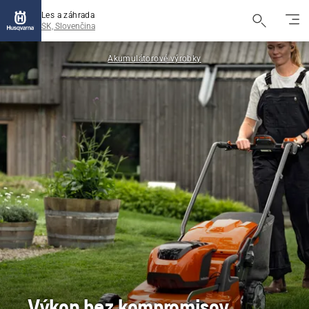
Les a záhrada
SK, Slovenčina
Akumulátorové výrobky
Výkon bez kompromisov