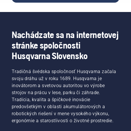
výbere
toho
správneho
traktora.
Nachádzate sa na internetovej
stránke spoločnosti
Husqvarna Slovensko
Tradičná švédska spoločnosť Husqvarna začala
svoju dráhu už v roku 1689. Husqvarna je
inovátorom a svetovou autoritou vo výrobe
strojov na prácu v lese, parku či záhrade.
Tradícia, kvalita a špičkové inovácie
predovšetkým v oblasti akumulátorových a
robotických riešení v mene vysokého výkonu,
ergonómie a starostlivosti o životné prostredie.