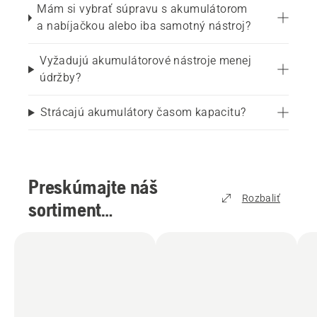
Mám si vybrať súpravu s akumulátorom
a nabíjačkou alebo iba samotný nástroj?
Vyžadujú akumulátorové nástroje menej
údržby?
Strácajú akumulátory časom kapacitu?
Preskúmajte náš
Rozbaliť
sortiment
akumulátorových
výrobkov
(
4
)