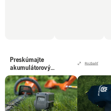
Preskúmajte
Rozbaliť
akumulátorový
ekosystém
Husqvarna
(
2
)