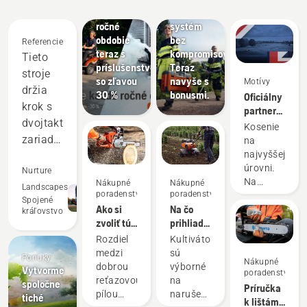
Ponuky
terénu
každé
Akumulátorový
ročné
systém
obdobie
bez
Referencie
teraz s
kompromisov.
Tieto
príslušenstvom
Teraz
stroje
so zľavou
navyše s
Motívy
držia
30 %
bonusmi.
Oficiálny
krok s
partner
dvojtaktnými
série DP
Kosenie
World
zariadeniami
na
Tour
najvyššej
a
v oblasti
úrovni.
dosahujú
Nurture
robotického
Na
Nákupné
Nákupné
lepšie
Landscapes
kosenia
poradenstvo
poradenstvo
turnaji aj
Spojené
výsledky
Ako si
Na čo
vo vašej
kráľovstvo
v
zvoliť tú
prihliadať
záhrade.
najlepšiu
pri kúpe
mnohých
Rozdiel
Kultivátory
reťazovú
kultivátora
medzi
sú
oblastiach.
Ponuky
Nákupné
pílu pre
dobrou
výborné
Vytvorme
Šetria
poradenstvo
vaše
reťazovou
na
spoločne
nám
Príručka
potreby
pílou
narušenie
tiché
k lištám
peniaze