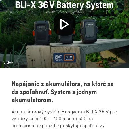
Video
Napájanie z akumulátora, na ktoré sa
dá spoľahnúť. Systém s jedným
akumulátorom.
Akumulátorový systém Husqvarna BLI-X 36 V pre
výrobky sérií 100 – 400 a
sériu 500 na
profesionálne
použitie poskytujú spoľahlivý