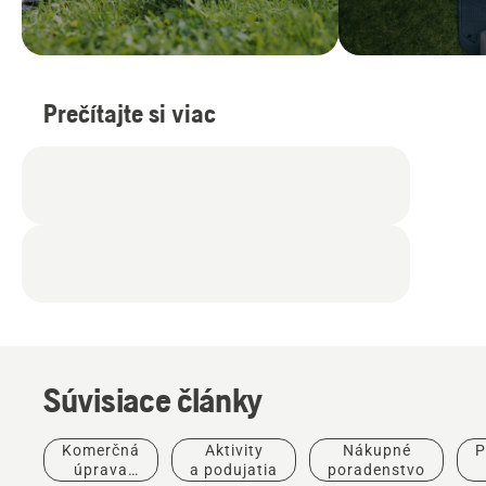
Prečítajte si viac
Súvisiace články
Komerčná
Aktivity
Nákupné
P
Ponuky
úprava
a podujatia
poradenstvo
Rider pre