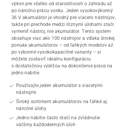
výkon pre všetko od starostlivosti o záhradu až
po náročnú prácu vonku. Jeden vysokovýkonný
36 V akumulátor je vhodný pre viacero nástrojov,
takže pri prechode medzi rôznymi úlohami stačí
vymeniť nástroj, nie akumulátor. Tento systém
obsahuje viac ako 100 nástrojov a vďaka širokej
ponuke akumulátorov – od ľahkých modelov až
po výkonné vysokokapacitné varianty – si
môžete zostaviť ideálnu konfiguráciu
s dostatočnou výdržou na dokončenie práce na
jedno nabitie.
Používajte jeden akumulátor s viacerými
nástrojmi
Široký sortiment akumulátorov na ľahké aj
náročné úlohy
Jedno nabitie často stačí na zvládnutie
väčšiny každodenných úloh