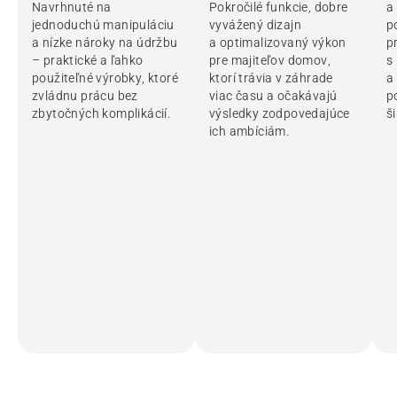
Navrhnuté na
Pokročilé funkcie, dobre
a
jednoduchú manipuláciu
vyvážený dizajn
p
a nízke nároky na údržbu
a optimalizovaný výkon
p
– praktické a ľahko
pre majiteľov domov,
s
použiteľné výrobky, ktoré
ktorí trávia v záhrade
a
zvládnu prácu bez
viac času a očakávajú
p
zbytočných komplikácií.
výsledky zodpovedajúce
š
ich ambíciám.