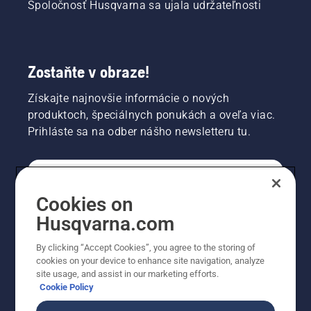
Spoločnosť Husqvarna sa ujala udržateľnosti
Zostaňte v obraze!
Získajte najnovšie informácie o nových
produktoch, špeciálnych ponukách a oveľa viac.
Prihláste sa na odber nášho newsletteru tu.
REGISTRÁCIA NA ODBER NEWSLETTERU
Cookies on
Husqvarna.com
PROFESIONÁLNE
By clicking “Accept Cookies”, you agree to the storing of
cookies on your device to enhance site navigation, analyze
site usage, and assist in our marketing efforts.
Cookie Policy