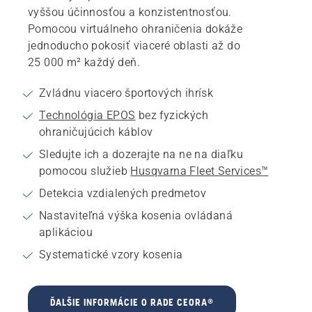
vyššou účinnosťou a konzistentnosťou.
Pomocou virtuálneho ohraničenia dokáže
jednoducho pokosiť viaceré oblasti až do
25 000 m² každý deň.
Zvládnu viacero športových ihrísk
Technológia EPOS
bez fyzických
ohraničujúcich káblov
Sledujte ich a dozerajte na ne na diaľku
pomocou služieb
Husqvarna Fleet Services™
Detekcia vzdialených predmetov
Nastaviteľná výška kosenia ovládaná
aplikáciou
Systematické vzory kosenia
ĎALŠIE INFORMÁCIE O RADE CEORA®