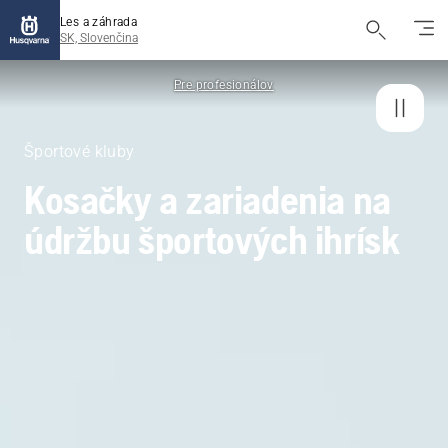
Les a záhrada
SK, Slovenčina
Pre profesionálov
Športové kluby
Kosačky a zariadenia na
údržbu športových ihrísk