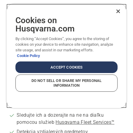
Husqvarna Automower® – na jedno
Cookies on
športové ihrisko alebo menšie plochy
Husqvarna.com
Robotické kosačky Automower® sú
By clicking “Accept Cookies”, you agree to the storing of
akumulátorové robotické kosačky na športové
cookies on your device to enhance site navigation, analyze
ihriská a plochy okolo športových zariadení.
site usage, and assist in our marketing efforts.
Modely kosačiek Automower®, ktoré sú menšie
Cookie Policy
ako robotické kosačky CEORA®, sú ideálne na
ACCEPT COOKIES
údržbu jedného športového ihriska, pričom
účinne pokosia až 8 000 m² každý deň.
DO NOT SELL OR SHARE MY PERSONAL
INFORMATION
Zvládnu viacero športových ihrísk
Technológia Husqvarna EPOS®
bez fyzických
ohraničujúcich káblov
Sledujte ich a dozerajte na ne na diaľku
pomocou služieb
Husqvarna Fleet Services™
Detekcia vzdialených predmetov