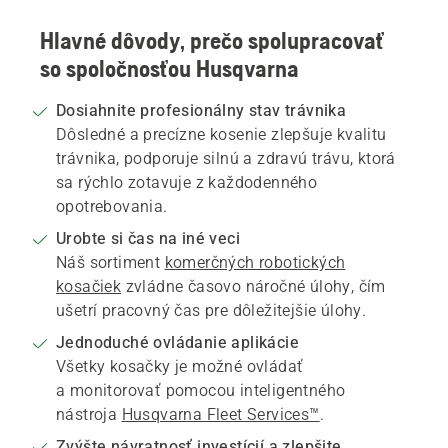
Hlavné dôvody, prečo spolupracovať
so spoločnosťou Husqvarna
Dosiahnite profesionálny stav trávnika
Dôsledné a precízne kosenie zlepšuje kvalitu
trávnika, podporuje silnú a zdravú trávu, ktorá
sa rýchlo zotavuje z každodenného
opotrebovania.
Urobte si čas na iné veci
Náš sortiment
komerčných robotických
kosačiek
zvládne časovo náročné úlohy, čím
ušetrí pracovný čas pre dôležitejšie úlohy.
Jednoduché ovládanie aplikácie
Všetky kosačky je možné ovládať
a monitorovať pomocou inteligentného
nástroja
Husqvarna Fleet Services™
.
Zvýšte návratnosť investícií a zlepšite