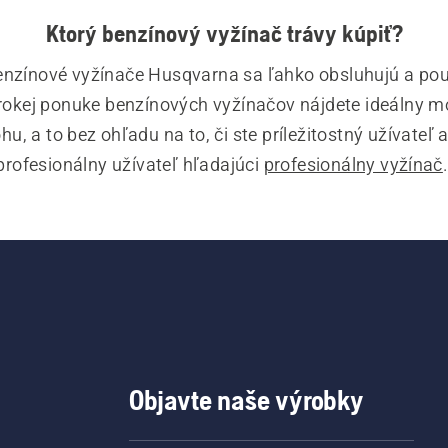
Ktorý benzínový vyžínač trávy kúpiť?
enzínové vyžínače Husqvarna sa ľahko obsluhujú a použ
irokej ponuke benzínových vyžínačov nájdete ideálny mo
hu, a to bez ohľadu na to, či ste príležitostný užívateľ a
profesionálny užívateľ hľadajúci 
profesionálny vyžínač
ače trávy Husqvarna sú vybavené praktickými prvkami, 
malizujú prácu používateľa. Náš široký sortiment 
vyžín
 obsahuje 
akumulátorové a elektrické vyžínače trávy
kombinované vyžínače
.
Objavte naše výrobky