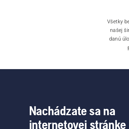
Všetky b
našej š
danú úlo
Vyžín
opti
trávy
Nachádzate sa na
internetovej stránke