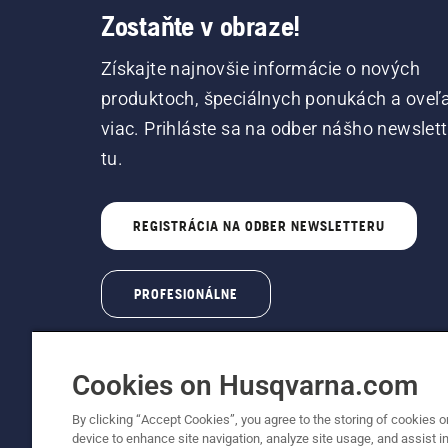
Zostaňte v obraze!
Získajte najnovšie informácie o nových
produktoch, špeciálnych ponukách a oveľ
viac. Prihláste sa na odber nášho newslet
tu.
REGISTRÁCIA NA ODBER NEWSLETTERU
PROFESIONÁLNE
Cookies on Husqvarna.com
By clicking “Accept Cookies”, you agree to the storing of cookies o
device to enhance site navigation, analyze site usage, and assist in