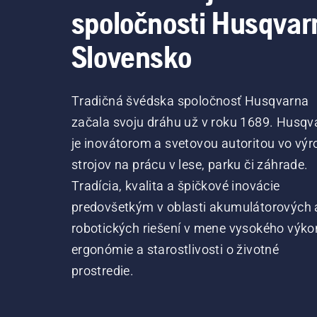
spoločnosti Husqvar
Slovensko
Tradičná švédska spoločnosť Husqvarna
začala svoju dráhu už v roku 1689. Husqv
je inovátorom a svetovou autoritou vo výr
strojov na prácu v lese, parku či záhrade.
Tradícia, kvalita a špičkové inovácie
predovšetkým v oblasti akumulátorových 
robotických riešení v mene vysokého výko
ergonómie a starostlivosti o životné
prostredie.