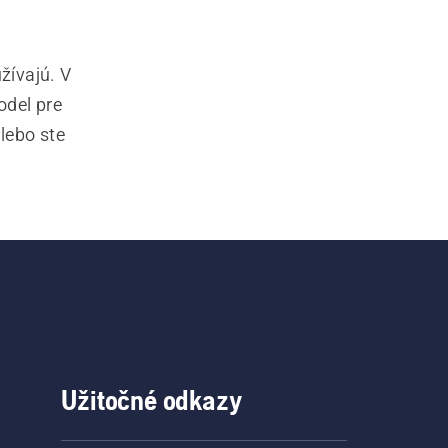
ívajú. V 
del pre 
lebo ste 
. 
ktoré 
ačov 
, ako aj 
Užitočné odkazy