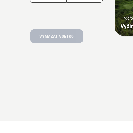
Prečít
Vyží
VYMAZAŤ VŠETKO