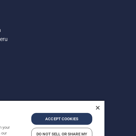
a
teru
ACCEPT COOKIES
n your
 our
DO NOT SELL OR SHARE MY