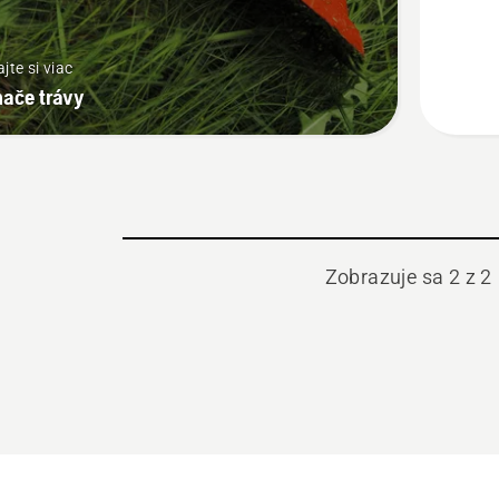
ajte si viac
nače trávy
Zobrazuje sa 2 z 2