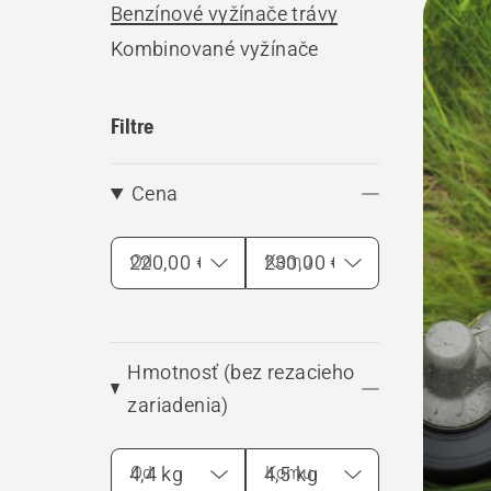
Benzínové vyžínače trávy
výro
Kombinované vyžínače
Filtre
Cena
Od
Komu
Hmotnosť (bez rezacieho
zariadenia)
Od
Komu