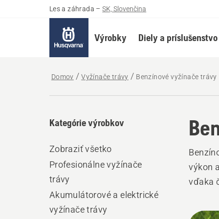
Les a záhrada
–
SK, Slovenčina
Výrobky
Diely a príslušenstvo
Domov
Vyžínače trávy
Benzínové vyžínače trávy
Ben
Kategórie výrobkov
Zobraziť všetko
Benzín
Profesionálne vyžínače
výkon a
trávy
vďaka č
Akumulátorové a elektrické
vyžínače trávy
Všet