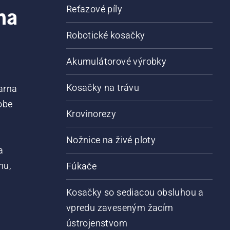
na
Reťazové píly
Robotické kosačky
Akumulátorové výrobky
Kosačky na trávu
arna
obe
Krovinorezy
Nožnice na živé ploty
a
nu,
Fúkače
Kosačky so sediacou obsluhou a
vpredu zaveseným žacím
ústrojenstvom