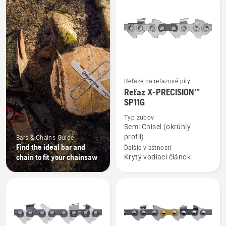
výrobky
Reťaze na reťazové píly
Zobraziť
Reťaz X-PRECISION™
viac
SP11G
podrobností
Typ zubov
o
Semi Chisel (okrúhly
Reťaz
profil)
Bars & Chains Guide
Find the ideal bar and
X-
Ďalšie vlastnosti
chain to fit your chainsaw
Krytý vodiaci článok
PRECISION™
SP11G