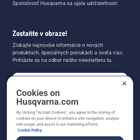
Spoločnosť Husqvarna sa ujala udržateľnosti
Zostaňte v obraze!
Získajte najnovšie informácie o nových
produktoch, špeciálnych ponukách a oveľa viac.
Prihláste sa na odber nášho newsletteru tu.
REGISTRÁCIA NA ODBER NEWSLETTERU
Cookies on
Husqvarna.com
PROFESIONÁLNE
By clicking “Accept Cookies”, you agree to the storing of
cookies on your device to enhance site navigation, analyze
site usage, and assist in our marketing efforts.
Cookie Policy