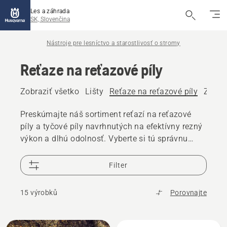
Les a záhrada
SK, Slovenčina
Nástroje pre lesníctvo a starostlivosť o stromy
Reťaze na reťazové píly
Zobraziť všetko
Lišty
Reťaze na reťazové píly
Zariad
Preskúmajte náš sortiment reťazí na reťazové
píly a tyčové píly navrhnutých na efektívny rezný
výkon a dlhú odolnosť. Vyberte si tú správnu
reťaz pre svoju reťazovú pílu alebo tyčovú pílu, či
už pílite palivové drevo, staráte sa o stromy alebo
Filter
vykonávate profesionálne lesnícke práce.
15 výrobků
Porovnajte
Všetky