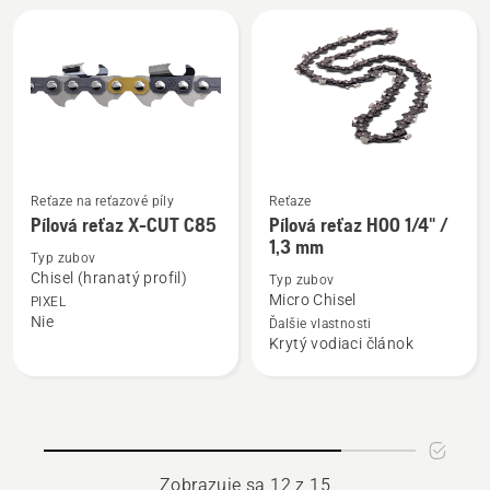
C35
CUT
.325"
S85
1,5
mm
Reťaze na reťazové píly
Reťaze
Zobraziť
Zobraziť
Pílová reťaz X-CUT C85
Pílová reťaz H00 1/4" /
viac
viac
1,3 mm
podrobností
podrobností
Typ zubov
Chisel (hranatý profil)
Typ zubov
o
o
Micro Chisel
PIXEL
Pílová
Pílová
Nie
Ďalšie vlastnosti
reťaz
reťaz
Krytý vodiaci článok
X-
H00
CUT
1/4"
C85
/
1,3
mm
Zobrazuje sa 12 z 15