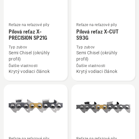
Reťaze na reťazové píly
Reťaze na reťazové píly
Zobraziť
Zobraziť
Pílová reťaz X-
Pílová reťaz X-CUT
viac
viac
PRECISION SP21G
S93G
podrobností
podrobností
Typ zubov
Typ zubov
o
o
Semi Chisel (okrúhly
Semi Chisel (okrúhly
Pílová
Pílová
profil)
profil)
reťaz
reťaz
Ďalšie vlastnosti
Ďalšie vlastnosti
Krytý vodiaci článok
Krytý vodiaci článok
X-
X-
PRECISION
CUT
SP21G
S93G
Reťaze na reťazové píly
Reťaze na reťazové píly