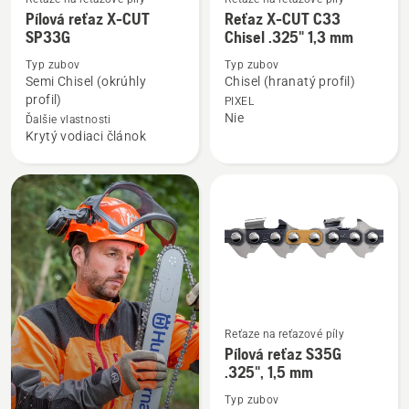
Zobraziť
Zobraziť
Pílová reťaz X-CUT
Reťaz X-CUT C33
viac
viac
SP33G
Chisel .325" 1,3 mm
podrobností
podrobností
Typ zubov
Typ zubov
o
o
Semi Chisel (okrúhly
Chisel (hranatý profil)
Pílová
Reťaz
profil)
PIXEL
Nie
reťaz
X-
Ďalšie vlastnosti
Krytý vodiaci článok
X-
CUT
CUT
C33
SP33G
Chisel
.325"
1,3
mm
Reťaze na reťazové píly
Zobraziť
Pílová reťaz S35G
viac
.325", 1,5 mm
podrobností
Typ zubov