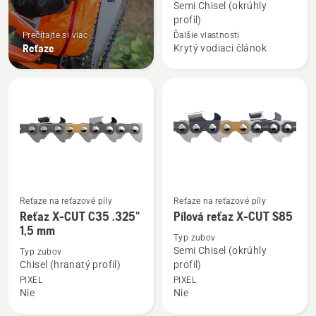
o
Semi Chisel (okrúhly
Pílová
profil)
reťaz
Prečítajte si viac
Ďalšie vlastnosti
Reťaze
Krytý vodiaci článok
S35G
.325",
1,5
mm
Reťaze na reťazové píly
Reťaze na reťazové píly
Zobraziť
Zobraziť
Reťaz X-CUT C35 .325"
Pílová reťaz X-CUT S85
viac
viac
1,5 mm
podrobností
podrobností
Typ zubov
Semi Chisel (okrúhly
Typ zubov
o
o
Chisel (hranatý profil)
profil)
Reťaz
Pílová
PIXEL
PIXEL
X-
reťaz
Nie
Nie
CUT
X-