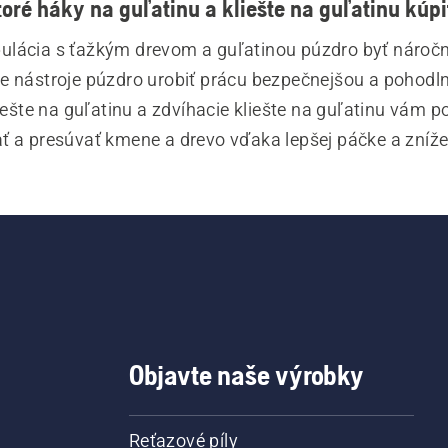
toré háky na guľatinu a kliešte na guľatinu kúpi
ulácia s ťažkým drevom a guľatinou púzdro byť náročná
e nástroje púzdro urobiť prácu bezpečnejšou a pohodln
iešte na guľatinu a zdvíhacie kliešte na guľatinu vám p
ť a presúvať kmene a drevo vďaka lepšej páčke a zníž
u. V sortimente Husqvarna nájdete robustné výrobky 
e druhy úloh. Ich ostrý háčik a ergonomická rukoväť po
bezpečný a pohodlný úchop.
Objavte naše výrobky
Reťazové píly