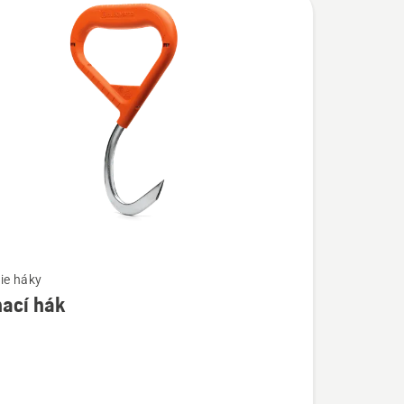
ie háky
hací hák
ostí