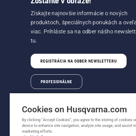
Zostaňte v obraze!
Získajte najnovšie informácie o nových
produktoch, špeciálnych ponukách a oveľ
viac. Prihláste sa na odber nášho newslet
tu.
REGISTRÁCIA NA ODBER NEWSLETTERU
PROFESIONÁLNE
Cookies on Husqvarna.com
By clicking “Accept Cookies”, you agree to the storing of cookies o
device to enhance site navigation, analyze site usage, and assist in
© Husqvarna AB (publ). Všetky práva vyhrade
marketing efforts.