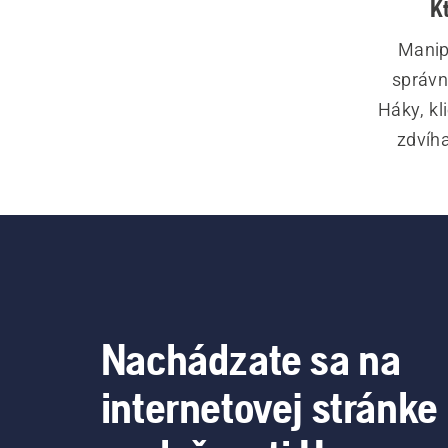
K
Manip
správn
Háky, kl
zdvíha
namáhani
na rôzn
Nachádzate sa na
internetovej stránke