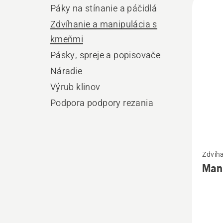
Páky na stínanie a páčidlá
výro
Zdvíhanie a manipulácia s
kmeňmi
Pásky, spreje a popisovače
Náradie
Výrub klinov
Podpora podpory rezania
Zobrazi
Zdvíh
viac
Mani
podrob
o
Manipu
kliešte