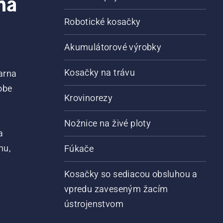
na
Robotické kosačky
Akumulátorové výrobky
Kosačky na trávu
arna
obe
Krovinorezy
Nožnice na živé ploty
a
nu,
Fúkače
Kosačky so sediacou obsluhou a
vpredu zaveseným žacím
ústrojenstvom