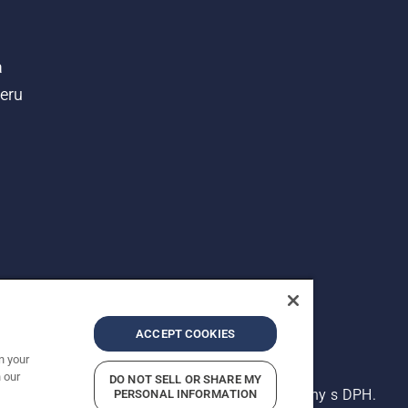
a
teru
ACCEPT COOKIES
n your
 our
DO NOT SELL OR SHARE MY
né. Zobrazené ceny sú odporúčané predajné ceny s DPH.
PERSONAL INFORMATION