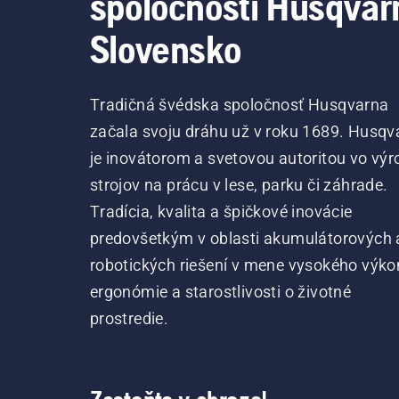
spoločnosti Husqvar
Slovensko
Tradičná švédska spoločnosť Husqvarna
začala svoju dráhu už v roku 1689. Husqv
je inovátorom a svetovou autoritou vo výr
strojov na prácu v lese, parku či záhrade.
Tradícia, kvalita a špičkové inovácie
predovšetkým v oblasti akumulátorových 
robotických riešení v mene vysokého výko
ergonómie a starostlivosti o životné
prostredie.