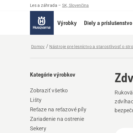
Les a záhrada
–
SK, Slovenčina
Výrobky
Diely a príslušenstvo
Domov
Nástroje pre lesníctvo a starostlivosť o st
Zdv
Kategórie výrobkov
Zobraziť všetko
Rukovä
Lišty
zdvíhac
Reťaze na reťazové píly
bezpečn
Zariadenie na ostrenie
Sekery
Všet