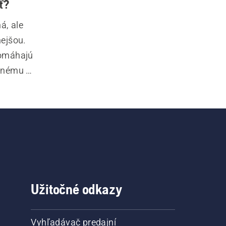
ť?
, ale 
ejšou. 
omáhajú 
enému 
vyrobené 
skytujú 
Užitočné odkazy
Vyhľadávač predajní