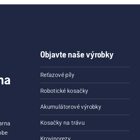
Objavte naše výrobky
na
Reťazové píly
Robotické kosačky
Akumulátorové výrobky
Kosačky na trávu
arna
obe
Krovinorezy