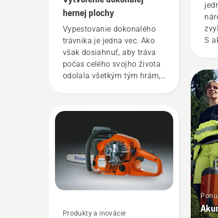
jed
celej sezóny.
hernej plochy
nár
zvy
Vypestovanie dokonalého
S a
trávnika je jedna vec. Ako
výr
však dosiahnuť, aby tráva
pre
počas celého svojho života
odolala všetkým tým hrám,
športu a záhradníckym
činnostiam bez toho, aby sa
opotrebovala? Je to vôbec
možné? Niektoré odpovede
sme hľadali u jedného z
najlepších v odbore.
Ponu
Akum
Produkty a inovácie