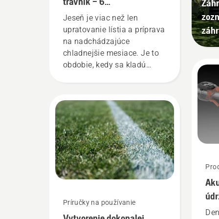
trávnik – 6
Záhr
najužitočnejších rád
zozn
Jeseň je viac než len
záh
upratovanie lístia a príprava
na nadchádzajúce
chladnejšie mesiace. Je to
obdobie, kedy sa kladú
základy pre tie najlepšie
jarné trávniky! Tu je
niekoľko jednoduchých
tipov na jesennú
starostlivosť o trávnik, ktoré
vám pomôžu položiť
základy dokonalého
trávnika pre nadchádzajúci
Prod
rok. Nalaďte sa na tú
Aku
správnu nôtu a najprv si
pozrite naše najdôležitejšie
údr
Príručky na používanie
rady na udržanie zdravého a
pra
Den
Vytvorenie dokonalej
sviežeho trávnika počas