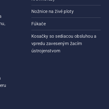
Nožnice na živé ploty
a
nu,
Fúkače
Kosačky so sediacou obsluhou a
vpredu zaveseným žacím
ústrojenstvom
a
teru