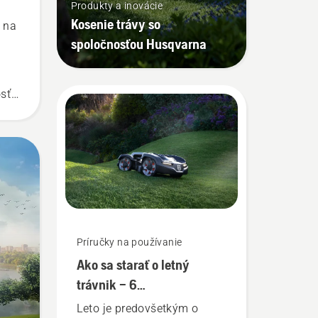
Produkty a inovácie
Kosenie trávy so
y na
spoločnosťou Husqvarna
osť
ôžu
žný
äť
šie
ho a
Príručky na používanie
Ako sa starať o letný
trávnik – 6
najužitočnejších rád
Leto je predovšetkým o