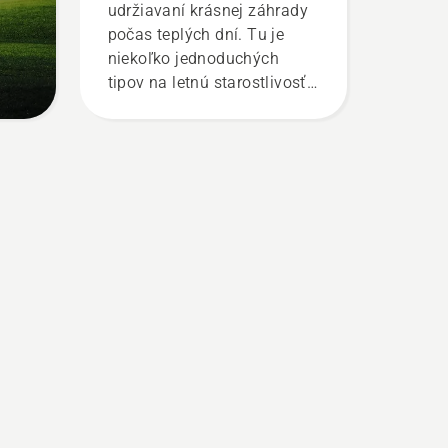
udržiavaní krásnej záhrady
počas teplých dní. Tu je
niekoľko jednoduchých
tipov na letnú starostlivosť
o trávnik, ktoré mu pomôžu
skvele prosperovať počas
teplejších dní. Nalaďte sa na
tú správnu nôtu a najprv si
pozrite naše najdôležitejšie
rady na udržanie zdravého a
sviežeho trávnika počas
celej sezóny.