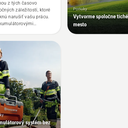
nou z tých časovo
Ponuky
očných záležitostí, ktoré
Vytvorme spoločne tiché
knú narušiť vašu prácu.
kumulátorovými
mesto
obkami sa sa tieto
stoje eliminujú.
ky
ulátorový systém bez