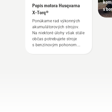
komp
Popis motora Husqvarna
s bo
X-Torq®
Ponúkame rad výkonných
akumulátorových strojov.
Na niektoré úlohy však stále
občas potrebujete stroje
s benzínovým pohonom.
Naša technológia X-Torq®
vám poskytuje potrebný
výkon a krútiaci moment
vďaka vysoko účinnému
spaľovaniu.