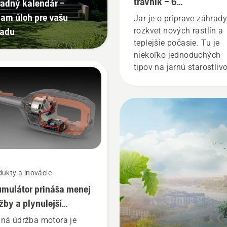
trávnik – 6
adný kalendár –
najužitočnejších rád
am úloh pre vašu
Jar je o príprave záhrad
radu
rozkvet nových rastlín a
teplejšie počasie. Tu je
niekoľko jednoduchých
tipov na jarnú starostliv
o trávnik, ktoré mu pom
nadobudnúť najlepší mo
stav, keď tráva začne op
rásť. Nalaďte sa na tú
správnu nôtu a najprv si
pozrite naše najdôležitej
rady na udržanie zdravé
sviežeho trávnika počas
ukty a inovácie
celej sezóny.
mulátor prináša menej
žby a plynulejší
covný deň
ná údržba motora je