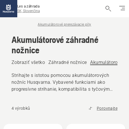
Les a záhrada
SK, Slovenčina
Akumulátorové prerezávacie píly
Akumulátorové záhradné
nožnice
Zobraziť všetko
Záhradné nožnice
Akumulátorové zá
Strihajte s istotou pomocou akumulátorových
nožníc Husqvarna. Vybavené funkciami ako
progresívne strihanie, kompatibilita s tyčovým
nadstavcom a digitálne používateľské rozhranie,
ponúkajú vynikajúce výsledky pri menšej
4 výrobků
Porovnajte
námahe. Ideálne na bežné prerezávanie
a náročnejšie práce v záhrade.
Všetky