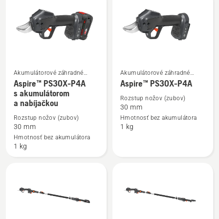
výrobky
Akumulátorové záhradné
Akumulátorové záhradné
Zobraziť
Zobraziť
nožnice
nožnice
Aspire™ PS30X-P4A
Aspire™ PS30X-P4A
viac
viac
s akumulátorom
Rozstup nožov (zubov)
a nabíjačkou
podrobností
podrobností
30 mm
o
o
Rozstup nožov (zubov)
Hmotnosť bez akumulátora
Aspire™
Aspire™
30 mm
1 kg
PS30X-
PS30X-
Hmotnosť bez akumulátora
1 kg
P4A
P4A
s akumulátorom
a nabíjačkou