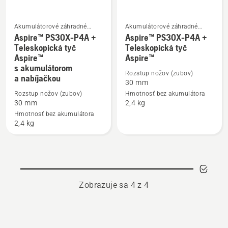
Akumulátorové záhradné
Akumulátorové záhradné
nožnice
nožnice
Aspire™ PS30X-P4A +
Aspire™ PS30X-P4A +
Zobraziť
Zobraziť
Teleskopická tyč
Teleskopická tyč
viac
viac
Aspire™
Aspire™
s akumulátorom
podrobností
podrobností
Rozstup nožov (zubov)
a nabíjačkou
o
o
30 mm
Aspire™
Aspire™
Rozstup nožov (zubov)
Hmotnosť bez akumulátora
30 mm
2,4 kg
PS30X-
PS30X-
Hmotnosť bez akumulátora
P4A
P4A
2,4 kg
+
+
Teleskopická
Teleskopická
tyč
tyč
Aspire™
Aspire™
s akumulátorom
Zobrazuje sa 4 z 4
a nabíjačkou