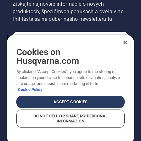
Získajte najnovšie informácie o nových
produktoch, špeciálnych ponukách a oveľa viac.
Prihláste sa na odber nášho newsletteru tu.
REGISTRÁCIA NA ODBER NEWSLETTERU
Cookies on
Husqvarna.com
PROFESIONÁLNE
By clicking “Accept Cookies”, you agree to the storing of
cookies on your device to enhance site navigation, analyze
site usage, and assist in our marketing efforts.
Cookie Policy
ACCEPT COOKIES
DO NOT SELL OR SHARE MY PERSONAL
INFORMATION
© Husqvarna AB (publ). Všetky práva vyhradené.
Zobrazené ceny sú odporúčané predajné ceny s DPH.