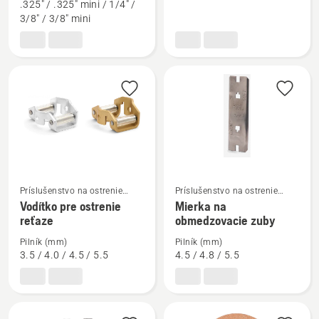
.325" / .325" mini / 1/4" /
ostrenie
mierky
3/8" / 3/8" mini
reťazí
Zobraziť
Zobraziť
Príslušenstvo na ostrenie
Príslušenstvo na ostrenie
reťazovej píly
reťazovej píly
viac
viac
Vodítko pre ostrenie
Mierka na
reťaze
obmedzovacie zuby
podrobností
podrobností
o
o
Pilník (mm)
Pilník (mm)
Vodítko
Mierka
3.5 / 4.0 / 4.5 / 5.5
4.5 / 4.8 / 5.5
pre
na
ostrenie
obmedzovacie
reťaze
zuby