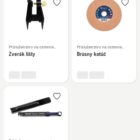
Zobraziť
Zobraziť
Príslušenstvo na ostrenie
Príslušenstvo na ostrenie
viac
viac
reťazovej píly
reťazovej píly
Zverák lišty
Brúsny kotúč
podrobností
podrobností
o
o
Zverák
Brúsny
lišty
kotúč
Zobraziť