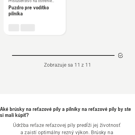
Príslušenstvo na ostrenie
viac
reťazovej píly
Puzdro pre vodítko
podrobností
pilníka
o
Puzdro
pre
vodítko
pilníka
Zobrazuje sa 11 z 11
Aké brúsky na reťazové píly a pilníky na reťazové píly by ste
si mali kúpiť?
Údržba reťaze reťazovej píly predĺži jej životnosť 
a zaistí optimálny rezný výkon. Brúsky na 