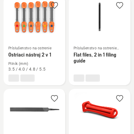
výrobky
Zobraziť
Zobraziť
Príslušenstvo na ostrenie
Príslušenstvo na ostrenie
viac
viac
reťazovej píly
Ostriaci nástroj 2 v 1
Flat files, 2 in 1 filing
podrobností
podrobností
guide
Pilník (mm)
o
o
3.5 / 4.0 / 4.8 / 5.5
Ostriaci
Flat
nástroj
files,
2
2
v
in
1
1
filing
guide