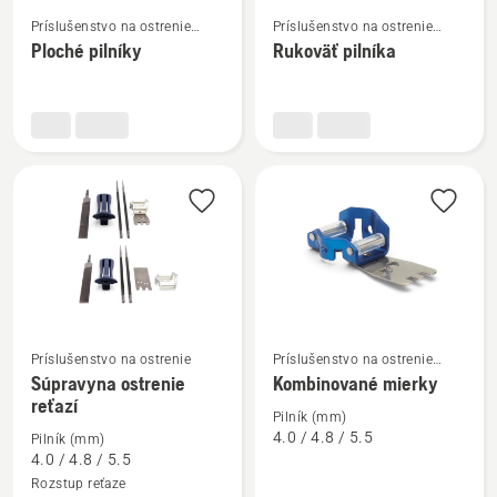
Zobraziť
Zobraziť
Príslušenstvo na ostrenie
Príslušenstvo na ostrenie
viac
viac
reťazovej píly
reťazovej píly
Ploché pilníky
Rukoväť pilníka
podrobností
podrobností
o
o
Ploché
Rukoväť
pilníky
pilníka
Príslušenstvo na ostrenie
Príslušenstvo na ostrenie
reťazovej píly
Súpravyna ostrenie
Kombinované mierky
Zobraziť
Zobraziť
reťazí
viac
viac
Pilník (mm)
4.0 / 4.8 / 5.5
podrobností
podrobností
Pilník (mm)
4.0 / 4.8 / 5.5
o
o
Rozstup reťaze
Súpravyna
Kombinované