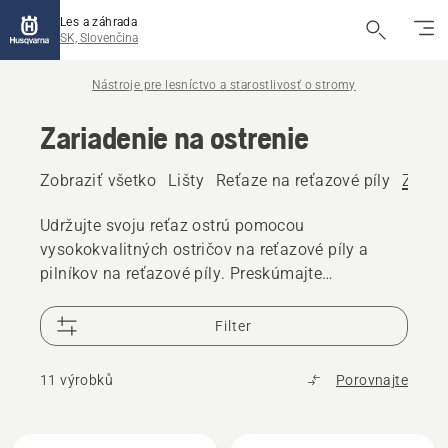
Les a záhrada
SK, Slovenčina
Nástroje pre lesníctvo a starostlivosť o stromy
Zariadenie na ostrenie
Zobraziť všetko
Lišty
Reťaze na reťazové píly
Zariad
Udržujte svoju reťaz ostrú pomocou
vysokokvalitných ostričov na reťazové píly a
pilníkov na reťazové píly. Preskúmajte
príslušenstvo na ostrenie navrhnuté na presné
ostrenie a spoľahlivý rezný výkon.
Filter
11 výrobků
Porovnajte
Všetky