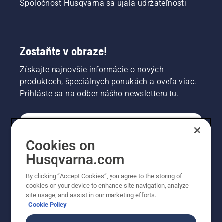
Spoločnosť Husqvarna sa ujala udržateľnosti
Zostaňte v obraze!
Získajte najnovšie informácie o nových
produktoch, špeciálnych ponukách a oveľa viac.
Prihláste sa na odber nášho newsletteru tu.
REGISTRÁCIA NA ODBER NEWSLETTERU
Cookies on
Husqvarna.com
PROFESIONÁLNE
By clicking “Accept Cookies”, you agree to the storing of
cookies on your device to enhance site navigation, analyze
site usage, and assist in our marketing efforts.
Cookie Policy