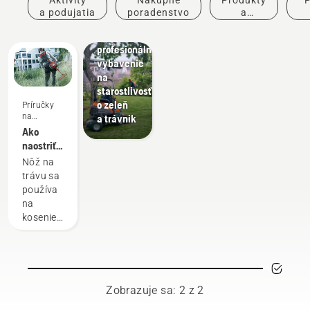
na
a podujatia
poradenstvo
a
úpravu
inovácie
po
parkov,
profesionálne
vybavenie
na
starostlivosť
o zeleň
Príručky
na
a trávnik
používanie
Ako
naostriť
nôž na
Nôž na
trávu
trávu sa
používa
na
kosenie
hustejšej
trávy,
keď
vyžínač
trávy
Zobrazuje sa: 2 z 2
vybavený