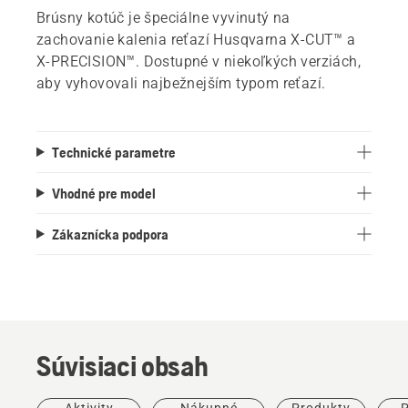
Brúsny kotúč je špeciálne vyvinutý na
zachovanie kalenia reťazí Husqvarna X-CUT™ a
X-PRECISION™. Dostupné v niekoľkých verziách,
aby vyhovovali najbežnejším typom reťazí.
Technické parametre
Vhodné pre model
Zákaznícka podpora
Súvisiaci obsah
Terénne
úpravy
Nástroje
Aktivity
Nákupné
Produkty
P