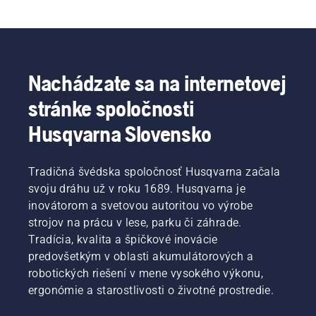
nylónovým
žacím
lankom
nebude
stačiť.
Nôž na
Nachádzate sa na internetovej
trávu
stránke spoločnosti
kosí
hustú
Husqvarna Slovensko
trávu s
ľahkosťou
a
Tradičná švédska spoločnosť Husqvarna začala
zabezpečí
rýchlejšie
svoju dráhu už v roku 1689. Husqvarna je
a
inovátorom a svetovou autoritou vo výrobe
účinnejšie
strojov na prácu v lese, parku či záhrade.
pokosenie.
Tradícia, kvalita a špičkové inovácie
Pozrite
predovšetkým v oblasti akumulátorových a
si toto
krátke
robotických riešení v mene vysokého výkonu,
video o
ergonómie a starostlivosti o životné prostredie.
ostrení a
údržbe