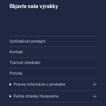
noža na
Objavte naše výrobky
trávu.
Vyhľadávač predajní
Kontakt
Tlačové stredisko
Ponuky
Právne informácie o produkte
Ďalšie stránky Husqvarna