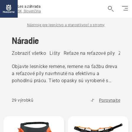
Les a záhrada
SK, Slovenčina
Nástroje pre lesníctvo a starostlivosť o stromy
Náradie
Zobraziť všetko
Lišty
Reťaze na reťazové píly
Zariad
Objavte lesnícke remene, remene na ťažbu dreva
a reťazové píly navrhnuté na efektívnu a
pohodlnú prácu. Tieto opasky sú vyrobené s
dôrazom na odolnosť a pohodlie, vďaka čomu
budete mať náradie na dosah pri lesníckych a
29 výrobků
Porovnajte
záhradných prácach.
Všetky
výrobky