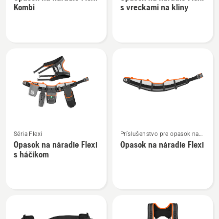
podrobností
podrobností
Kombi
s vreckami na kliny
o
o
Opasok
Opasok
na
na
náradie
náradie
Flexi
Flexi
Kombi
s
vreckami
na
kliny
Zobraziť
Zobraziť
Séria Flexi
Príslušenstvo pre opasok na
viac
viac
náradie
Opasok na náradie Flexi
Opasok na náradie Flexi
podrobností
podrobností
s háčikom
o
o
Opasok
Opasok
na
na
náradie
náradie
Flexi
Flexi
s