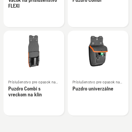
podrobností
podrobností
FLEXI
o
o
Vačok
Puzdro
na
Combi
príslušenstvo
FLEXI
Zobraziť
Zobraziť
Príslušenstvo pre opasok na
Príslušenstvo pre opasok na
viac
viac
náradie
náradie
Puzdro Combi s
Puzdro univerzálne
podrobností
podrobností
vreckom na klin
o
o
Puzdro
Puzdro
Combi
univerzálne
s
vreckom