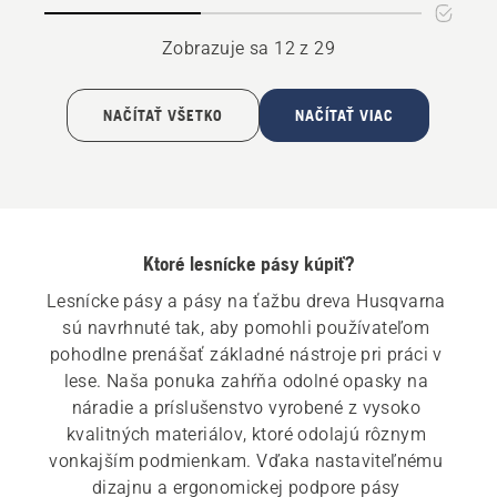
na
klin
Zobrazuje sa 12 z 29
NAČÍTAŤ VŠETKO
NAČÍTAŤ VIAC
Ktoré lesnícke pásy kúpiť?
Lesnícke pásy a pásy na ťažbu dreva Husqvarna 
sú navrhnuté tak, aby pomohli používateľom 
pohodlne prenášať základné nástroje pri práci v 
lese. Naša ponuka zahŕňa odolné opasky na 
náradie a príslušenstvo vyrobené z vysoko 
kvalitných materiálov, ktoré odolajú rôznym 
vonkajším podmienkam. Vďaka nastaviteľnému 
dizajnu a ergonomickej podpore pásy 