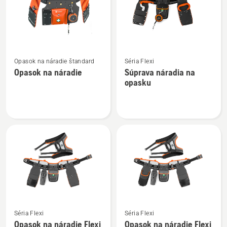
Zobraziť
Zobraziť
Opasok na náradie štandard
Séria Flexi
viac
viac
Opasok na náradie
Súprava náradia na
podrobností
podrobností
opasku
o
o
Opasok
Súprava
na
náradia
náradie
na
opasku
Zobraziť
Zobraziť
Séria Flexi
Séria Flexi
viac
viac
Opasok na náradie Flexi
Opasok na náradie Flexi