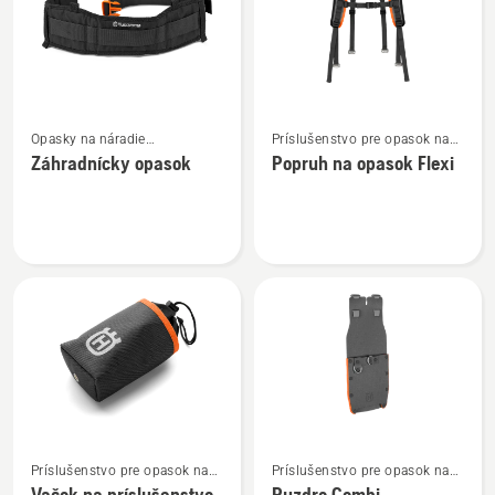
háčikom
Zobraziť
Zobraziť
Opasky na náradie
Príslušenstvo pre opasok na
viac
viac
a príslušenstvo
náradie
Záhradnícky opasok
Popruh na opasok Flexi
podrobností
podrobností
o
o
Záhradnícky
Popruh
opasok
na
opasok
Flexi
Zobraziť
Zobraziť
Príslušenstvo pre opasok na
Príslušenstvo pre opasok na
viac
viac
náradie
náradie
Vačok na príslušenstvo
Puzdro Combi