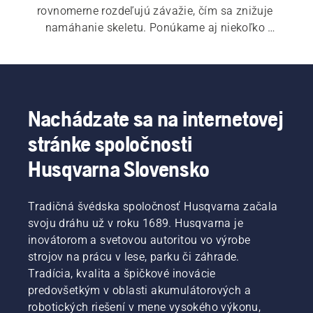
rovnomerne rozdeľujú závažie, čím sa znižuje 
namáhanie skeletu. Ponúkame aj niekoľko 
opaskov na náradie a príslušenstvo na záhradné 
práce.
Nachádzate sa na internetovej
stránke spoločnosti
Husqvarna Slovensko
Tradičná švédska spoločnosť Husqvarna začala
svoju dráhu už v roku 1689. Husqvarna je
inovátorom a svetovou autoritou vo výrobe
strojov na prácu v lese, parku či záhrade.
Tradícia, kvalita a špičkové inovácie
predovšetkým v oblasti akumulátorových a
robotických riešení v mene vysokého výkonu,