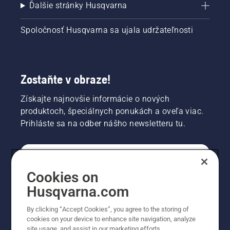
Ďalšie stránky Husqvarna
Spoločnosť Husqvarna sa ujala udržateľnosti
Zostaňte v obraze!
Získajte najnovšie informácie o nových
produktoch, špeciálnych ponukách a oveľa viac.
Prihláste sa na odber nášho newsletteru tu.
REGISTRÁCIA NA ODBER NEWSLETTERU
Cookies on
Husqvarna.com
PROFESIONÁLNE
By clicking “Accept Cookies”, you agree to the storing of
cookies on your device to enhance site navigation, analyze
site usage, and assist in our marketing efforts.