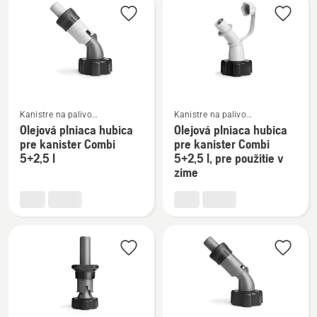
15
hubici
l
Zobraziť
Zobraziť
Kanistre na palivo
Kanistre na palivo
a príslušenstvo na plnenie
a príslušenstvo na plnenie
viac
viac
Olejová plniaca hubica
Olejová plniaca hubica
pre kanister Combi
pre kanister Combi
podrobností
podrobností
5+2,5 l
5+2,5 l, pre použitie v
o
o
zime
Olejová
Olejová
plniaca
plniaca
hubica
hubica
pre
pre
kanister
kanister
Combi
Combi
5+2,5
5+2,5
l
l,
pre