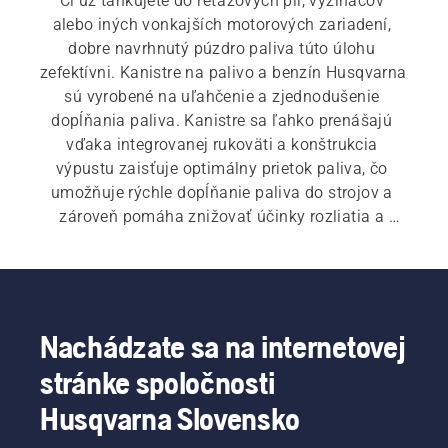
Či už tankujete do reťazových píl, vyžínačov 
alebo iných vonkajších motorových zariadení, 
dobre navrhnutý púzdro paliva túto úlohu 
zefektívni. Kanistre na palivo a benzín Husqvarna 
sú vyrobené na uľahčenie a zjednodušenie 
dopĺňania paliva. Kanistre sa ľahko prenášajú 
vďaka integrovanej rukoväti a konštrukcia 
výpustu zaisťuje optimálny prietok paliva, čo 
umožňuje rýchle dopĺňanie paliva do strojov a 
zároveň pomáha znižovať účinky rozliatia a 
zbytočného odpadu.
Nachádzate sa na internetovej
stránke spoločnosti
Husqvarna Slovensko