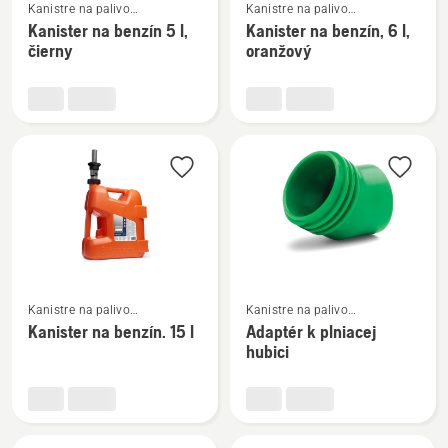
Kanistre na palivo
Kanistre na palivo
viac
viac
a príslušenstvo na plnenie
a príslušenstvo na plnenie
Kanister na benzín 5 l,
Kanister na benzín, 6 l,
podrobností
podrobností
čierny
oranžový
o
o
Kanister
Kanister
na
na
benzín
benzín,
5
6
l,
l,
čierny
oranžový
Zobraziť
Zobraziť
Kanistre na palivo
Kanistre na palivo
viac
viac
a príslušenstvo na plnenie
a príslušenstvo na plnenie
Kanister na benzín. 15 l
Adaptér k plniacej
podrobností
podrobností
hubici
o
o
Kanister
Adaptér
na
k
benzín.
plniacej