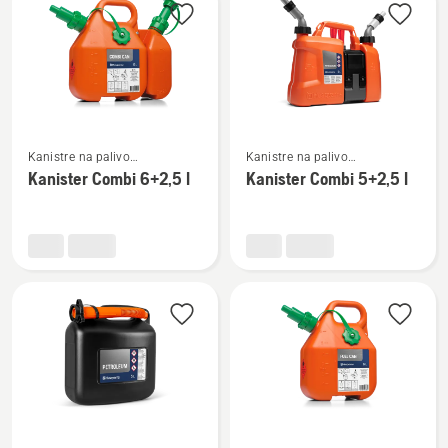
výrobky
Zobraziť
Zobraziť
Kanistre na palivo
Kanistre na palivo
viac
viac
a príslušenstvo na plnenie
a príslušenstvo na plnenie
Kanister Combi 6+2,5 l
Kanister Combi 5+2,5 l
podrobností
podrobností
o
o
Kanister
Kanister
Combi
Combi
6+2,5
5+2,5
l
l
Zobraziť
Zobraziť