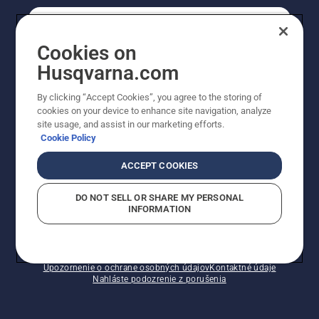
REGISTRÁCIA NA ODBER NEWSLETTERU
Cookies on
Husqvarna.com
PROFESIONÁLNE
By clicking “Accept Cookies”, you agree to the storing of
cookies on your device to enhance site navigation, analyze
site usage, and assist in our marketing efforts.
Cookie Policy
ACCEPT COOKIES
DO NOT SELL OR SHARE MY PERSONAL
INFORMATION
© Husqvarna AB (publ). Všetky práva vyhradené.
Zobrazené ceny sú odporúčané predajné ceny s DPH.
Zásady pre súbory cookie
Podmienky používania
Upozornenie o ochrane osobných údajov
Kontaktné údaje
Nahláste podozrenie z porušenia