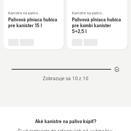
použitie
Zobraziť
Zobraziť
v
Kanistre na palivo
Kanistre na palivo
viac
viac
a príslušenstvo na plnenie
a príslušenstvo na plnenie
Palivová plniaca hubica
Palivová plniaca hubica
zime
podrobností
podrobností
pre kanister 15 l
pre kombi kanister
o
o
5+2,5 l
Palivová
Palivová
plniaca
plniaca
hubica
hubica
pre
pre
kanister
kombi
15
kanister
Zobrazuje sa 10 z 10
l
5+2,5
l
Aké kanistre na palivo kúpiť?