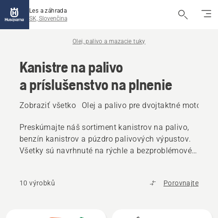
Les a záhrada
SK, Slovenčina
Olej, palivo a mazacie tuky
Kanistre na palivo
a príslušenstvo na plnenie
Zobraziť všetko
Olej a palivo pre dvojtaktné motory
O
Preskúmajte náš sortiment kanistrov na palivo,
benzín kanistrov a púzdro palivových výpustov.
Všetky sú navrhnuté na rýchle a bezproblémové
plnenie a znížené riziko náhodného rozliatia.
10 výrobků
Porovnajte
Všetky