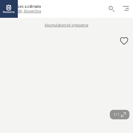
Les a záhrada
SK, Slovenčina
Akumulátorové vybavenie
1/1