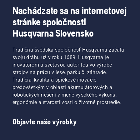
sa sa
jedno
pre
pracovať
tieto
tlačidlo
oblasť
bez
Nachádzate sa na internetovej
prestoje
na
elektrických,
prestávok
stránke spoločnosti
eliminujú.
akumulátorovom
akumulátorových
dlhšie.
vyžínači
ručných
Husqvarna Slovensko
a zapnete
zariadení
alebo
spoločnosti
vypnete
Husqvarna.
Tradičná švédska spoločnosť Husqvarna začala
režim
svoju dráhu už v roku 1689. Husqvarna je
savE.
inovátorom a svetovou autoritou vo výrobe
strojov na prácu v lese, parku či záhrade.
Tradícia, kvalita a špičkové inovácie
predovšetkým v oblasti akumulátorových a
robotických riešení v mene vysokého výkonu,
ergonómie a starostlivosti o životné prostredie.
Objavte naše výrobky