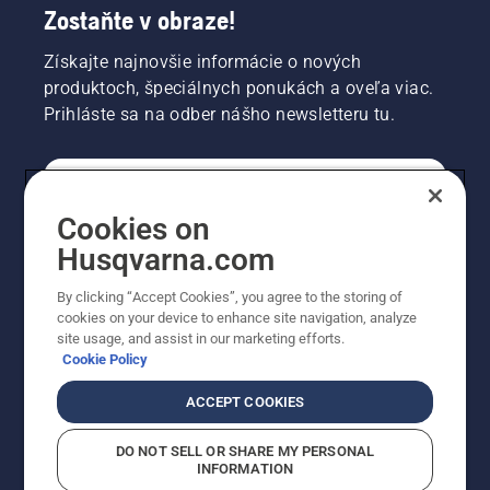
Zostaňte v obraze!
Získajte najnovšie informácie o nových
produktoch, špeciálnych ponukách a oveľa viac.
Prihláste sa na odber nášho newsletteru tu.
REGISTRÁCIA NA ODBER NEWSLETTERU
Cookies on
Husqvarna.com
PROFESIONÁLNE
By clicking “Accept Cookies”, you agree to the storing of
cookies on your device to enhance site navigation, analyze
site usage, and assist in our marketing efforts.
Cookie Policy
ACCEPT COOKIES
DO NOT SELL OR SHARE MY PERSONAL
INFORMATION