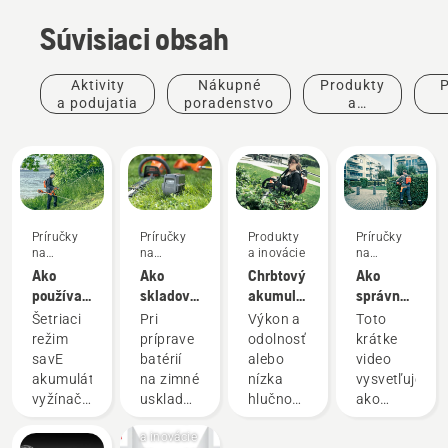
Súvisiaci obsah
Aktivity
Nákupné
Produkty
P
a podujatia
poradenstvo
a
inovácie
po
Príručky
Príručky
Produkty
Príručky
na
na
a inovácie
na
používanie
používanie
používanie
Ako
Ako
Chrbtový
Ako
používať
skladovať
akumulátor:
správne
režim
batériu
Revolúcia
pripraviť
Šetriaci
Pri
Výkon a
Toto
savE na
Husqvarna
vo svete
a prispôsobiť
režim
príprave
odolnosť
krátke
vašom
cez zimu
ručných
chrbtový
savE
batérií
alebo
video
akumulátorom
akumulátorových
akumulátor
akumulátorových
na zimné
nízka
vysvetľuje,
vyžínači
nástrojov
vyžínačov
uskladnenia
hlučnosť
ako
trávy
Produkty
na trávu
by ste
a
pripraviť
a inovácie
Husqvarna
mali v
ekologická
a nastaviť