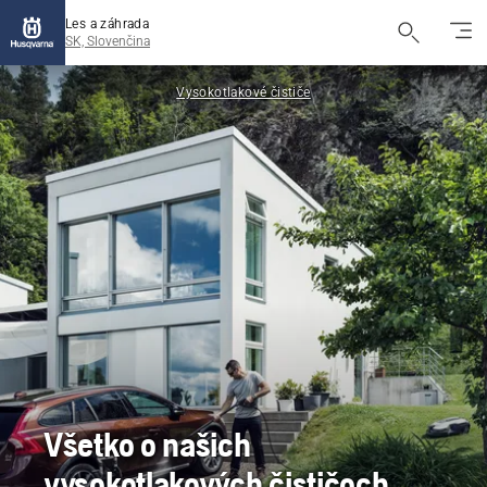
Les a záhrada
SK, Slovenčina
Vysokotlakové čističe
Všetko o našich
vysokotlakových čističoch