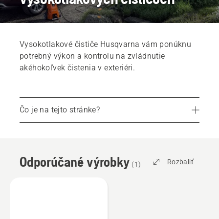
Vysokotlakové čističe Husqvarna vám ponúknu
potrebný výkon a kontrolu na zvládnutie
akéhokoľvek čistenia v exteriéri.
Čo je na tejto stránke?
Odporúčané výrobky
Často kladené otázky
Odporúčané výrobky
Diely a príslušenstvo
Rozbaliť
(
1
)
Vyhľadajte svojho miestneho predajcu