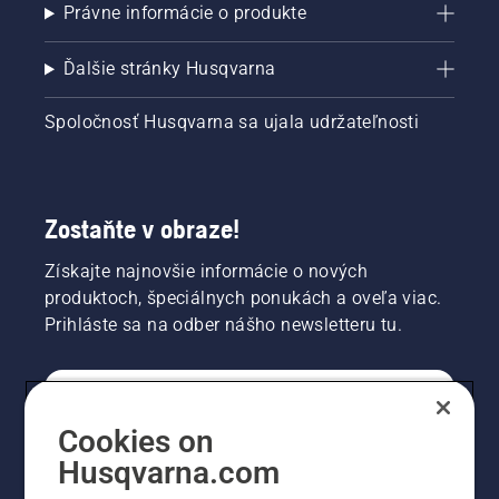
Právne informácie o produkte
Ďalšie stránky Husqvarna
Spoločnosť Husqvarna sa ujala udržateľnosti
Zostaňte v obraze!
Získajte najnovšie informácie o nových
produktoch, špeciálnych ponukách a oveľa viac.
Prihláste sa na odber nášho newsletteru tu.
REGISTRÁCIA NA ODBER NEWSLETTERU
Cookies on
Husqvarna.com
PROFESIONÁLNE