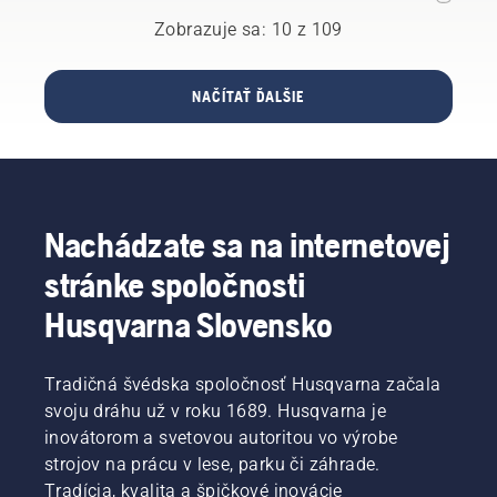
presne
môžete
pre vaše
Zobrazuje sa: 10 z 109
zamyslieť
potreby
pred
môže
kúpou
byť
NAČÍTAŤ ĎALŠIE
nového
výrazný.
kultivátora.
Poznáme
aspekty,
na
ktorých
záleží pri
Nachádzate sa na internetovej
rozhodovaní
o tom,
stránke spoločnosti
ktorá
píla je tá
Husqvarna Slovensko
pravá.
Tradičná švédska spoločnosť Husqvarna začala
svoju dráhu už v roku 1689. Husqvarna je
inovátorom a svetovou autoritou vo výrobe
strojov na prácu v lese, parku či záhrade.
Tradícia, kvalita a špičkové inovácie