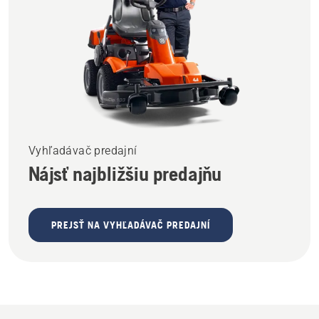
Vyhľadávač predajní
Nájsť najbližšiu predajňu
PREJSŤ NA VYHĽADÁVAČ PREDAJNÍ