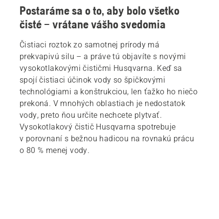
Postaráme sa o to, aby bolo všetko
čisté – vrátane vášho svedomia
Čistiaci roztok zo samotnej prírody má
prekvapivú silu – a práve tú objavíte s novými
vysokotlakovými čističmi Husqvarna. Keď sa
spojí čistiaci účinok vody so špičkovými
technológiami a konštrukciou, len ťažko ho niečo
prekoná. V mnohých oblastiach je nedostatok
vody, preto ňou určite nechcete plytvať.
Vysokotlakový čistič Husqvarna spotrebuje
v porovnaní s bežnou hadicou na rovnakú prácu
o 80 % menej vody.