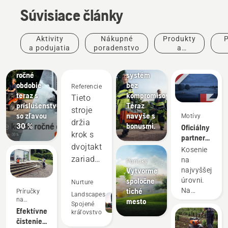
Súvisiace články
Aktivity
Nákupné
Produkty
P
Ponuky
a podujatia
poradenstvo
a
Rider pre
Ponuky
inovácie
po
každé
Akumulátorový
ročné
systém
obdobie
bez
Referencie
teraz s
kompromisov.
Tieto
príslušenstvom
Teraz
stroje
so zľavou
navyše s
Motívy
držia
30 %
bonusmi.
Oficiálny
krok s
partner
dvojtaktnými
série DP
Kosenie
World
zariadeniami
na
Ponuky
Tour
Vytvorme
najvyššej
a
v oblasti
spoločne
úrovni.
dosahujú
Nurture
robotického
tiché
Na
Príručky
lepšie
Landscapes
kosenia
na
mesto
turnaji aj
Spojené
výsledky
používanie
Efektívne
vo vašej
kráľovstvo
v
čistenie
záhrade.