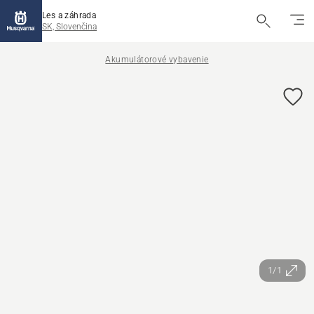
Les a záhrada
SK, Slovenčina
Akumulátorové vybavenie
1/1