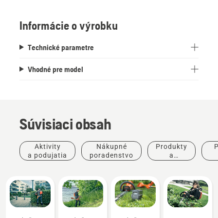
Bli30/Bli300
Informácie o výrobku
Technické parametre
Vhodné pre model
Súvisiaci obsah
Aktivity
Nákupné
Produkty
P
a podujatia
poradenstvo
a
inovácie
po