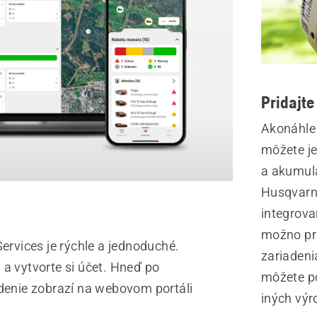
Pridajte
Akonáhle 
môžete je
a akumul
Husqvarn
integrova
možno pri
ervices je rýchle a jednoduché.
zariadeni
a a vytvorte si účet. Hneď po
môžete po
iadenie zobrazí na webovom portáli
iných výr