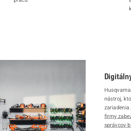
Digitál
Husqvarna 
nástroj, k
zariadenia
firmy zabe
správcov b