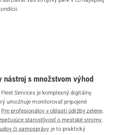
kondícii.
ny nástroj s množstvom výhod
Fleet Services je komplexný digitálny
torý umožňuje monitorovať pripojené
.
Pre profesionálov v oblasti údržby zelene,
zpečujúce starostlivosť o mestské stromy,
udov či samosprávy
je to praktický