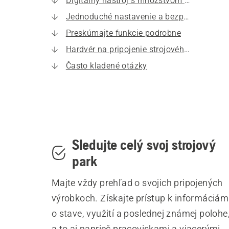
Digitálny nástroj s množstvom výhod
Jednoduché nastavenie a bezproblémová integrácia
Preskúmajte funkcie podrobne
Hardvér na pripojenie strojového parku Husqvarna
Často kladené otázky
Sledujte celý svoj strojový
park
Majte vždy prehľad o svojich pripojených
výrobkoch. Získajte prístup k informáciám
o stave, využití a poslednej známej polohe
a to aj naprieč pracoviskami a viacerými