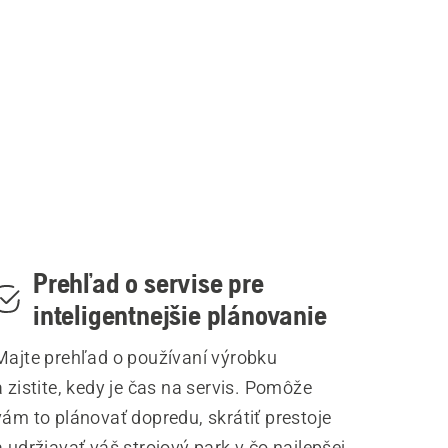
Prehľad o servise pre
inteligentnejšie plánovanie
Majte prehľad o používaní výrobku
a zistite, kedy je čas na servis. Pomôže
vám to plánovať dopredu, skrátiť prestoje
a udržiavať váš strojový park v čo najlepšej