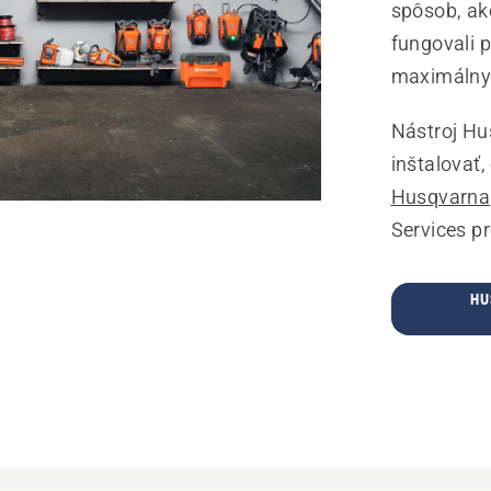
spôsob, ak
fungovali 
maximálny
Nástroj Hu
inštalovať
Husqvarna
Services pr
HU