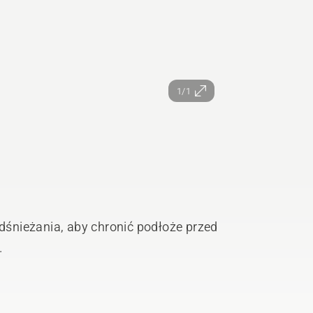
1/1
śnieżania, aby chronić podłoże przed
1.