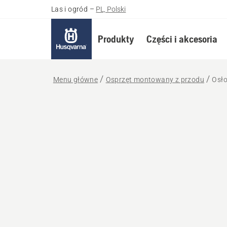
Las i ogród
–
PL, Polski
Produkty
Części i akcesoria
Menu główne
Osprzęt montowany z przodu
Osł