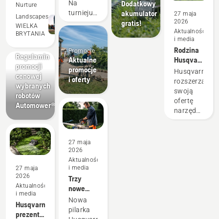
zakresie
Dodatkowy
Na
a nawet
Nurture
robotów
akumulator
turnieju i
27 maja
przewyższają
Landscapes
koszących
2026
gratis!
w
WIELKA
je w
Aktualności
ogrodzie.
BRYTANIA
i media
wielu
Promocje
Rodzina
Promocje
aspektach.
Regulamin
Aktualne
Husqvarna
Pozwalają
promocji
promocje
Aspire™
Husqvarna
cenowej
zaoszczędzić
i oferty
powiększa
rozszerza
wybranych
czas i
się o
swoją
robotów
trzech
pieniądze,
ofertę
Automower®
nowych
narzędzi
a także
członków.
akumulatorow
mają
wprowadzają
mniejszy
na rynek
27 maja
poziom
trzy
2026
drgań.
wszechstron
Aktualności
i media
27 maja
urządzenia:
2026
Trzy
sekator
Aktualności
nowe
PS30X,
i media
pilarki
minipilarkę
Nowa
Husqvarna
akumulatorowe
do gałęzi
pilarka
prezentuje
P8X