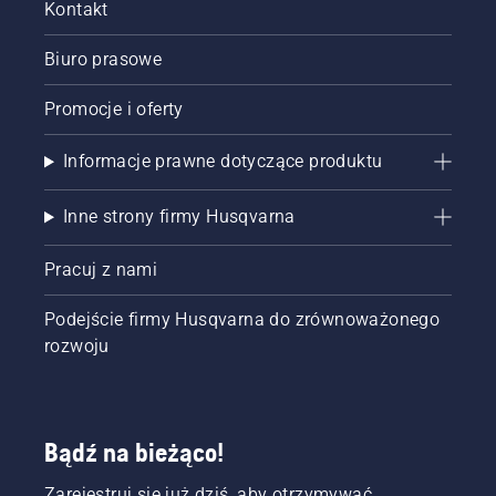
Kontakt
większej
liczbie
Biuro prasowe
trawników
– bez
Promocje i oferty
przewodów
ograniczających
i bez
Informacje prawne dotyczące produktu
konieczności
skomplikowanej
Inne strony firmy Husqvarna
instalacji.
Pracuj z nami
Podejście firmy Husqvarna do zrównoważonego
rozwoju
Bądź na bieżąco!
Zarejestruj się już dziś, aby otrzymywać