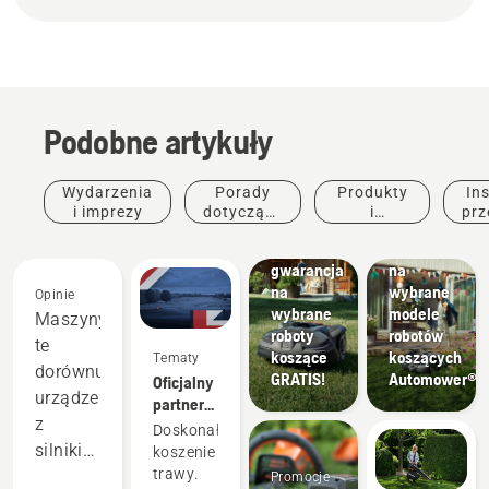
Podobne artykuły
Wydarzenia
Porady
Produkty
Ins
i imprezy
dotyczące
i
prz
Promocje
Promocje
zakupu
innowacje
Wydłużona
Promocje
gwarancja
na
na
wybrane
Opinie
wybrane
modele
Maszyny
roboty
robotów
te
koszące
koszących
Tematy
dorównują
GRATIS!
Automower®
Oficjalny
urządzeniom
partner
z
turnieju
Doskonałe
DP World
silnikiem
koszenie
Tour w
trawy.
dwusuwowym,
Promocje