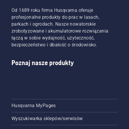
najwyższą
domu i w
w
w historii
ogrodzie.
których
Od 1689 roku firma Husqvarna oferuje
wydajność
kluczowe
profesjonalne produkty do prac w lasach,
pracy.
znaczenie
parkach i ogrodach. Nasze nowatorskie
Mając
mają
na
zrobotyzowane i akumulatorowe rozwiązania
wysoka
koncie
łączą w sobie wydajność, użyteczność,
moc
ponad
oraz
bezpieczeństwo i dbałość o środowisko.
cztery
wydajność
miliony
cięcia.
robotów
Poznaj nasze produkty
Wprowadzenie
koszących
tej gamy
zainstalowanych
maszyn
na
stanowi
całym
dalszy
świecie,
krok w
Husqvarna
strategicznym
udostępnia
rozwoju
Husqvarna MyPages
teraz
segmentu
koszenie
akumulatorowego
klasy
Wyszukiwarka sklepów/serwisów
Husqvarna.
premium
jeszcze