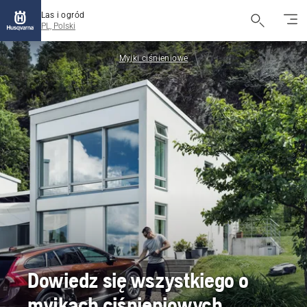
Las i ogród
PL, Polski
Myjki ciśnieniowe
Dowiedz się wszystkiego o
myjkach ciśnieniowych