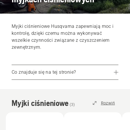
Myjki ciśnieniowe Husqvarna zapewniają moc i
kontrolę, dzięki czemu można wykonywać
wszelkie czynności związane z czyszczeniem
zewnętrznym.
Co znajduje się na tej stronie?
Polecane produkty
Najczęściej zadawane pytania
Myjki ciśnieniowe
Części i osprzęt
Rozwiń
(
3
)
Znajdź lokalny sklep