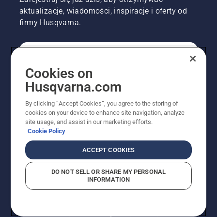
aktualizacje, wiadomości, inspiracje i oferty od
firmy Husqvarna.
KONSUMENT
Cookies on
Husqvarna.com
PROFESJONALISTA
By clicking “Accept Cookies”, you agree to the storing of
cookies on your device to enhance site navigation, analyze
site usage, and assist in our marketing efforts.
Cookie Policy
ACCEPT COOKIES
DO NOT SELL OR SHARE MY PERSONAL
INFORMATION
© Husqvarna AB (publ). Wszelkie prawa zastrzeżone.
Pokazane ceny są sugerowanymi cenami detalicznymi.
Polityka w zakresie plików cookie
Warunki użytkowania