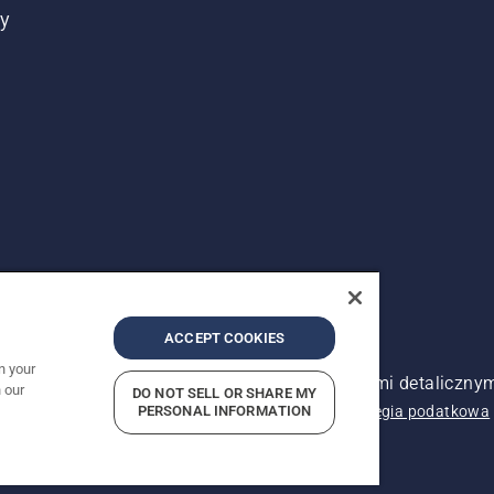
ty
ACCEPT COOKIES
n your
zeżone. Pokazane ceny są sugerowanymi cenami detalicznym
 our
DO NOT SELL OR SHARE MY
nia
Informacja o polityce prywatności
PERSONAL INFORMATION
Imprint
Strategia podatkowa