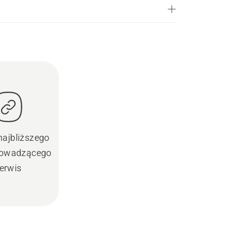
najbliższego
prowadzącego
erwis