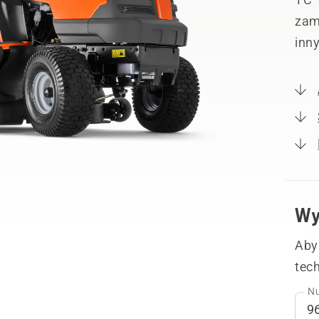
zami
inn
Wy
Aby
tech
Nu