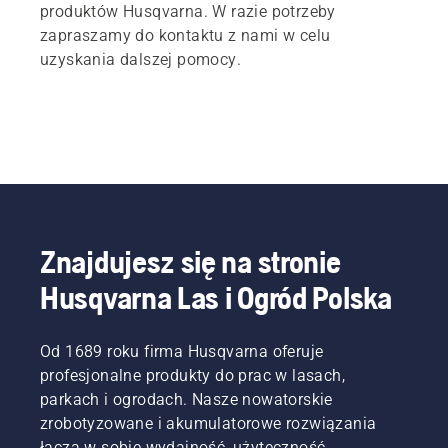
produktów Husqvarna. W razie potrzeby
zapraszamy do kontaktu z nami w celu
uzyskania dalszej pomocy.
Znajdujesz się na stronie
Husqvarna Las i Ogród Polska
Od 1689 roku firma Husqvarna oferuje
profesjonalne produkty do prac w lasach,
parkach i ogrodach. Nasze nowatorskie
zrobotyzowane i akumulatorowe rozwiązania
łączą w sobie wydajność, użyteczność,