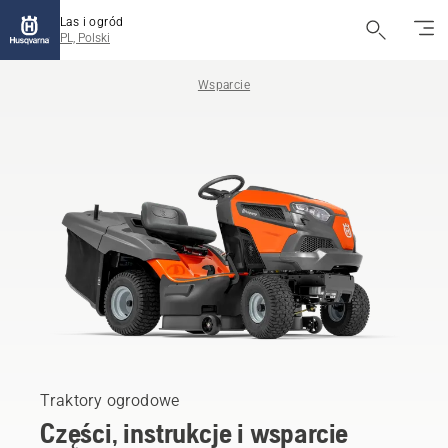
Las i ogród
PL, Polski
Wsparcie
Traktory ogrodowe
Części, instrukcje i wsparcie