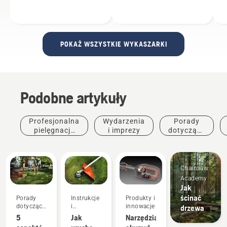
POKAŻ WSZYSTKIE WYKASZARKI
Podobne artykuły
Profesjonalna
Wydarzenia
Porady
pielęgnacja
i imprezy
dotyczące
zieleni
zakupu
Chainsaw
Academy
Jak
ścinać
Porady
Instrukcje
Produkty i
dotyczące
i
innowacje
drzewa
zakupu
przewodniki
5
Jak
Narzędzia