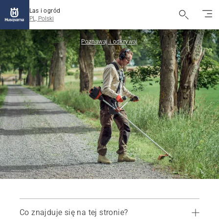
Las i ogród
PL, Polski
Poznawaj i odkrywaj
Co znajduje się na tej stronie?