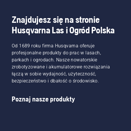
naciskając
narzędzi
ponownie
gruszkę
ogrodowych.
pociągnij
pięć
Obecnie
za linkę
Znajdujesz się na stronie
razy, a
oferujemy
rozrusznika,
następnie
możliwość
aż do
Husqvarna Las i Ogród Polska
włącz
udostępniania
uruchomienia
ssanie i
naszych
silnika.
ciągnij
urządzeń
Na
Od 1689 roku firma Husqvarna oferuje
za linkę
akumulatorowych
koniec
profesjonalne produkty do prac w lasach,
rozrusznika,
poprzez
zwiększ
parkach i ogrodach. Nasze nowatorskie
aż silnik
wypożyczenie
obroty
zrobotyzowane i akumulatorowe rozwiązania
się
ich z
silnika,
zapali.
cyfrowych
aby
łączą w sobie wydajność, użyteczność,
Gdy
domków
uzyskać
bezpieczeństwo i dbałość o środowisko.
silnik się
narzędziowych
normalną
zatrzyma,
o nazwie
prędkość
wyłącz
Tools for
obrotową.
Poznaj nasze produkty
ssanie i
You w
ponownie
wielu
pociągnij
krajach.
linkę
rozrusznika,
aż silnik