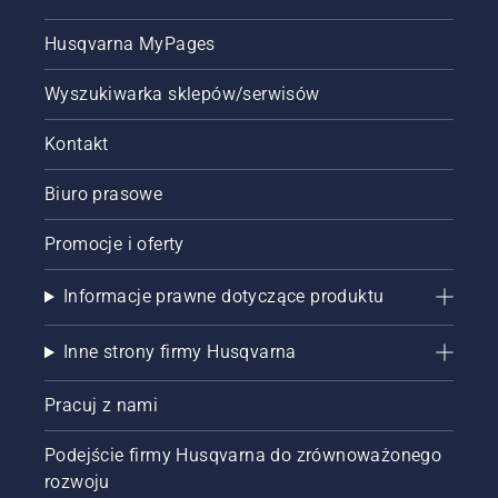
się
Husqvarna MyPages
uruchomi.
Procedura
uruchamiania
Wyszukiwarka sklepów/serwisów
wykaszarki.
Postępując
Kontakt
zgodnie
z tą
Biuro prasowe
procedurą,
możesz
Promocje i oferty
bardzo
łatwo
uruchomić
Informacje prawne dotyczące produktu
wykaszarkę
marki
Inne strony firmy Husqvarna
Husqvarna.
Pracuj z nami
Podejście firmy Husqvarna do zrównoważonego
rozwoju