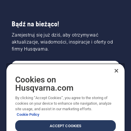
Bądź na bieżąco!
Zarejestruj się już dziś, aby otrzymywać
aktualizacje, wiadomości, inspiracje i oferty od
firmy Husqvarna.
KONSUMENT
Cookies on
Husqvarna.com
PROFESJONALISTA
By clicking “Accept Cookies”, you agree to the storing of
cookies on your device to enhance site navigation, analyze
site usage, and assist in our marketing efforts.
Cookie Policy
ACCEPT COOKIES