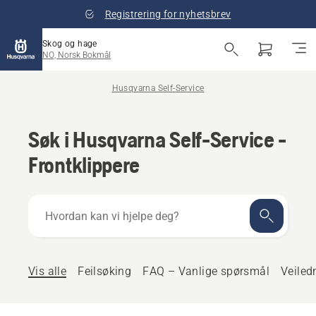
Registrering for nyhetsbrev
Skog og hage
NO, Norsk Bokmål
Husqvarna Self-Service
Søk i Husqvarna Self-Service -
Frontklippere
Hvordan
kan
vi
hjelpe
deg?
Vis alle
Feilsøking
FAQ – Vanlige spørsmål
Veiled