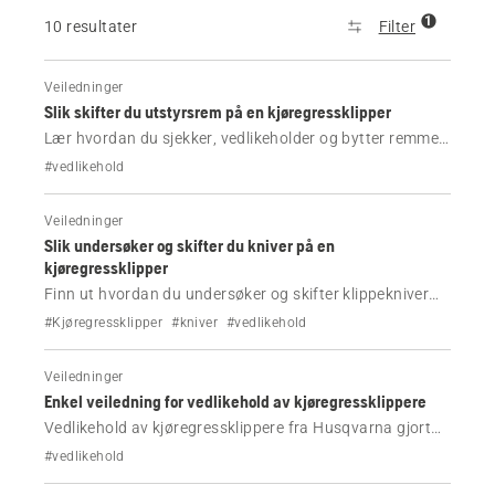
1
10 resultater
Filter
Veiledninger
Slik skifter du utstyrsrem på en kjøregressklipper
Lær hvordan du sjekker, vedlikeholder og bytter remmen
på Husqvarna-kjøregressklipperen. Enkle
#vedlikehold
sikkerhetstrinn, nødvendige verktøy og tydelige
instruksjoner for å holde gressklipperen effektiv.
Veiledninger
Slik undersøker og skifter du kniver på en
kjøregressklipper
Finn ut hvordan du undersøker og skifter klippekniver
på din Husqvarna-kjøregressklipper.
#Kjøregressklipper
#kniver
#vedlikehold
Veiledninger
Enkel veiledning for vedlikehold av kjøregressklippere
Vedlikehold av kjøregressklippere fra Husqvarna gjort
enkelt. Finn ut hva du kan gjøre selv hjemme, og når du
#vedlikehold
bør kontakte forhandleren for å opprettholde best mulig
skjæreytelse.