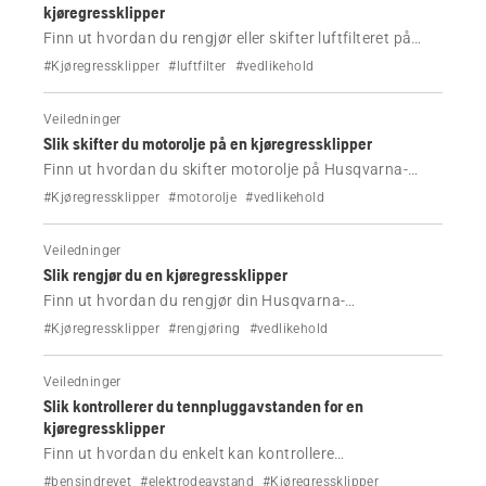
kjøregressklipper
Finn ut hvordan du rengjør eller skifter luftfilteret på
Husqvarna-kjøregressklipperen.
#Kjøregressklipper
#luftfilter
#vedlikehold
Veiledninger
Slik skifter du motorolje på en kjøregressklipper
Finn ut hvordan du skifter motorolje på Husqvarna-
kjøregressklipperen.
#Kjøregressklipper
#motorolje
#vedlikehold
Veiledninger
Slik rengjør du en kjøregressklipper
Finn ut hvordan du rengjør din Husqvarna-
kjøregressklipper.
#Kjøregressklipper
#rengjøring
#vedlikehold
Veiledninger
Slik kontrollerer du tennpluggavstanden for en
kjøregressklipper
Finn ut hvordan du enkelt kan kontrollere
tennpluggavstanden for Husqvarna-kjøregressklipperen
#bensindrevet
#elektrodeavstand
#Kjøregressklipper