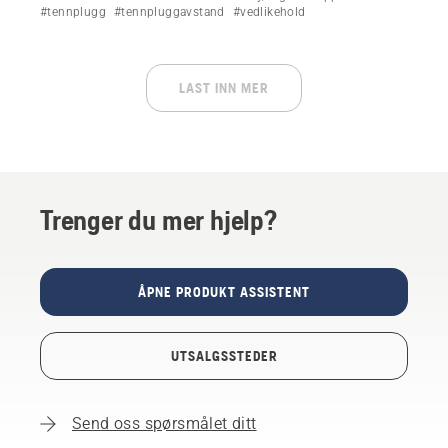
din.
#tennplugg
#tennpluggavstand
#vedlikehold
LAST INN MER
Trenger du mer hjelp?
ÅPNE PRODUKT ASSISTENT
UTSALGSSTEDER
Send oss spørsmålet ditt