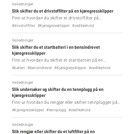
Veiledninger
Slik skifter du et drivstoffilter på en kjøregressklipper
Finn ut hvordan du skifter et drivstoffilter på
Husqvarna-kjøregressklipperen.
#drivstoffilter
#Kjøregressklipper
#vedlikehold
Veiledninger
Slik skifter du et startbatteri i en bensindrevet
kjøregressklipper
Finn ut hvordan du skifter et startbatteri på en
bensindrevet kjøregressklipper på bare noen få enkle
#batteri
#bensindrevet
#Kjøregressklipper
#vedlikehold
trinn.
Veiledninger
Slik undersøker og skifter du en tennplugg på en
kjøregressklipper
Finn ut hvordan du rengjør eller skifter tennplugger på
kjøregressklipperen din.
#Kjøregressklipper
#tennplugg
#vedlikehold
Veiledninger
Slik rengjør eller skifter du et luftfilter på en