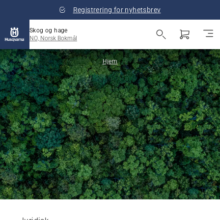
Registrering for nyhetsbrev
Skog og hage
NO, Norsk Bokmål
Hjem