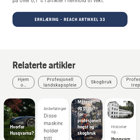
på over 0,1 % i artikler i henhold til vekt.
ERKLÆRING – REACH ARTIKKEL 33
Relaterte artikler
Hjem
Profesjonell
Profes
Skogbruk
og
landskapspleie
trep
hage
Løsninger
Materiell
og utstyr
Anbefalinger
for
Disse
profesjonell
maskinene
Hvorfor
hogst og
Historier
holder
og
Husqvarna?
skogbruk
inspirasjon
tritt
Husqvarna