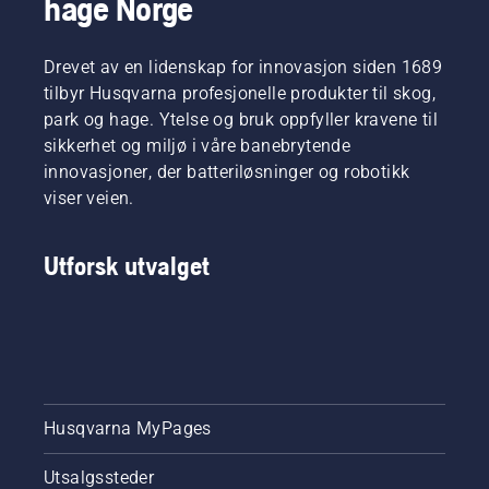
hage Norge
av byer i
mer enn
60 land
Drevet av en lidenskap for innovasjon siden 1689
over hele
tilbyr Husqvarna profesjonelle produkter til skog,
verden.
park og hage. Ytelse og bruk oppfyller kravene til
sikkerhet og miljø i våre banebrytende
innovasjoner, der batteriløsninger og robotikk
viser veien.
Utforsk utvalget
Husqvarna MyPages
Utsalgssteder