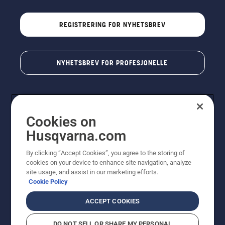
REGISTRERING FOR NYHETSBREV
NYHETSBREV FOR PROFESJONELLE
Cookies on
Husqvarna.com
By clicking “Accept Cookies”, you agree to the storing of
cookies on your device to enhance site navigation, analyze
© Husqvarna AB (utgiver). Med enerett. Angitte priser
site usage, and assist in our marketing efforts.
er veiledende priser. Alle oppgitte priser er veiledende
Cookie Policy
utsalgspriser (inkl. mva.) med mindre produktet er
tilgjengelig for direkte kjøp.
ACCEPT COOKIES
Erklæring om informasjonskapsler
Vilkår for bruk
Personvernbetingelser
Imprint
DO NOT SELL OR SHARE MY PERSONAL
Rapportering av mistanker om regelbrudd
Åpenhetsloven