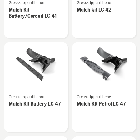
Gressklippertilbehør
Gressklippertilbehør
flere
flere
Mulch Kit
Mulch kit LC 42
detaljer
detaljer
Battery/Corded LC 41
om
om
Mulch
Mulch
Kit
kit
Battery/Corded
LC 42
LC 41
Se
Se
Gressklippertilbehør
Gressklippertilbehør
flere
flere
Mulch Kit Battery LC 47
Mulch Kit Petrol LC 47
detaljer
detaljer
om
om
Mulch
Mulch
Kit
Kit
Battery
Petrol