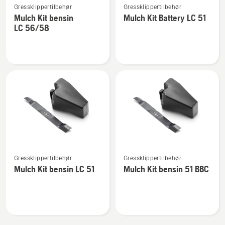
Gressklippertilbehør
Gressklippertilbehør
flere
flere
Mulch Kit bensin
Mulch Kit Battery LC 51
detaljer
detaljer
LC 56/58
om
om
Mulch
Mulch
Kit
Kit
bensin
Battery
LC 56/58
LC 51
Se
Se
Gressklippertilbehør
Gressklippertilbehør
flere
flere
Mulch Kit bensin LC 51
Mulch Kit bensin 51 BBC
detaljer
detaljer
om
om
Mulch
Mulch
Kit
Kit
bensin
bensin