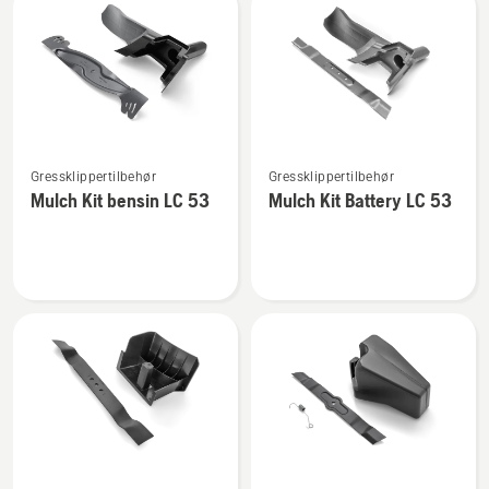
LC 47
LC 47
Se
Se
Gressklippertilbehør
Gressklippertilbehør
flere
flere
Mulch Kit bensin LC 53
Mulch Kit Battery LC 53
detaljer
detaljer
om
om
Mulch
Mulch
Kit
Kit
bensin
Battery
LC 53
LC 53
Se
Se