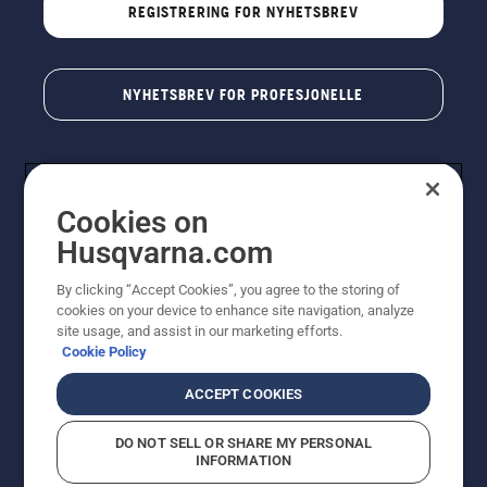
REGISTRERING FOR NYHETSBREV
NYHETSBREV FOR PROFESJONELLE
Cookies on
Husqvarna.com
By clicking “Accept Cookies”, you agree to the storing of
cookies on your device to enhance site navigation, analyze
© Husqvarna AB (utgiver). Med enerett. Angitte priser
site usage, and assist in our marketing efforts.
er veiledende priser. Alle oppgitte priser er veiledende
Cookie Policy
utsalgspriser (inkl. mva.) med mindre produktet er
tilgjengelig for direkte kjøp.
ACCEPT COOKIES
Erklæring om informasjonskapsler
Vilkår for bruk
Personvernbetingelser
Imprint
DO NOT SELL OR SHARE MY PERSONAL
Rapportering av mistanker om regelbrudd
Åpenhetsloven
INFORMATION
Likestilling