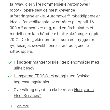
fairway, gjør våre
kommersielle Automower™
robotklippere
selv de mest krevende
utfordringene enkle. Automower™ robotklippere er
ideelle for vedlikehold av områder på opptil 16
000 m² annenhver dag, med en firehjulsdrevet
modell som kan håndtere bratte skråninger opptil
70 %. Dette gjelder områder som er utrygge for
ryddesager, sveveklippere eller tradisjonelle
sitteklippere.
Håndterer mange forskjellige plenområder med
ulike behov
Husqvarna EPOS®-teknologi
uten fysiske
begrensningskabler
Overvåk og styr dem eksternt via
Husqvarna
Fleet Services™
Vis mer