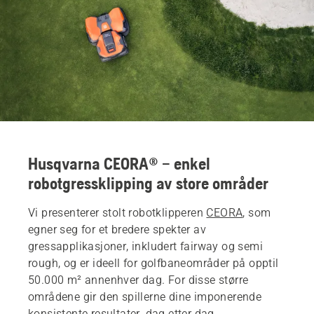
Husqvarna CEORA® – enkel
robotgressklipping av store områder
Vi presenterer stolt robotklipperen
CEORA
, som
egner seg for et bredere spekter av
gressapplikasjoner, inkludert fairway og semi
rough, og er ideell for golfbaneområder på opptil
50.000 m² annenhver dag. For disse større
områdene gir den spillerne dine imponerende
konsistente resultater, dag etter dag.