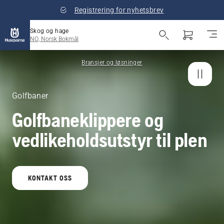
Registrering for nyhetsbrev
Skog og hage
NO, Norsk Bokmål
Bransjer og løsninger
Golfbaner
Golfbaneklippere og
vedlikeholdsutstyr til plen
KONTAKT OSS