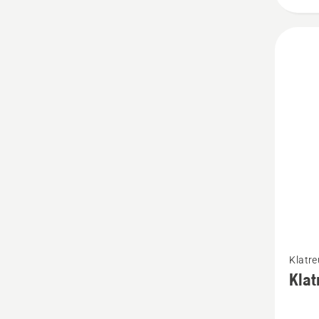
Se
Klatre
flere
Klat
detaljer
om