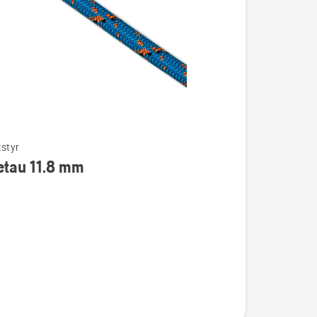
tstyr
etau 11.8 mm
u