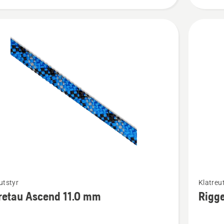
Se
utstyr
Klatreu
flere
retau Ascend 11.0 mm
Rigg
detaljer
om