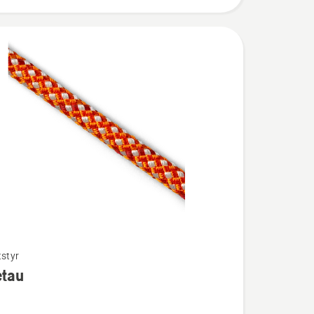
tstyr
etau