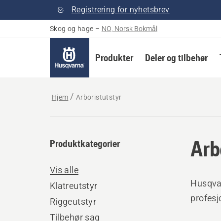
Registrering for nyhetsbrev
Skog og hage
–
NO, Norsk Bokmål
Produkter
Deler og tilbehør
Hjem
Arboristutstyr
Arb
Produktkategorier
Vis alle
Husqva
Klatreutstyr
profesjo
Riggeutstyr
Tilbehør sag