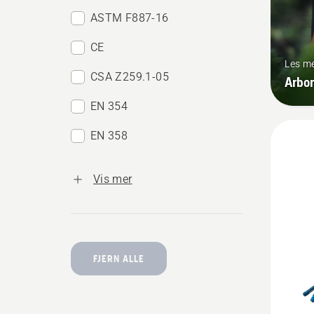
ASTM F887-16
CE
Les m
CSA Z259.1-05
Arbor
EN 354
EN 358
Vis mer
FJERN ALLE