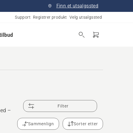
Finn et utsalgssted
Support
Registrer produkt
Velg utsalgssted
tilbud
Filter
med –
Sammenlign
Sorter etter