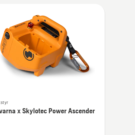
tstyr
varna x Skylotec Power Ascender
na