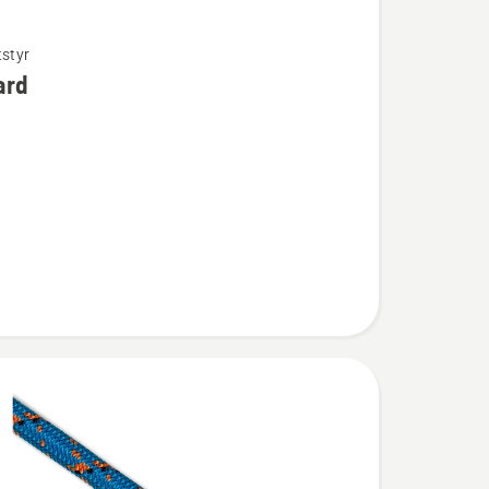
tstyr
ard