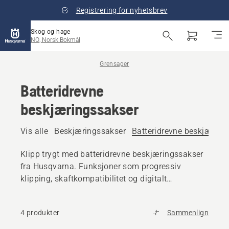
Registrering for nyhetsbrev
Skog og hage
NO, Norsk Bokmål
Grensager
Batteridrevne
beskjæringssakser
Vis alle
Beskjæringssakser
Batteridrevne beskjæring
Klipp trygt med batteridrevne beskjæringssakser
fra Husqvarna. Funksjoner som progressiv
klipping, skaftkompatibilitet og digitalt
brukergrensesnitt gir svært gode resultater med
mindre belastning. Perfekt til regelmessige
4 produkter
Sammenlign
beskjæringsoppgaver og mer krevende
hagearbeid.