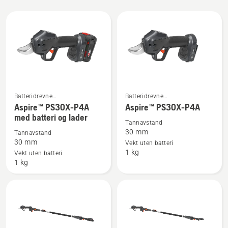
Alle
produkter
Batteridrevne
Batteridrevne
Se
Se
beskjæringssakser
beskjæringssakser
Aspire™ PS30X-P4A
Aspire™ PS30X-P4A
flere
flere
med batteri og lader
detaljer
detaljer
Tannavstand
30 mm
Tannavstand
om
om
30 mm
Vekt uten batteri
Aspire™
Aspire™
1 kg
Vekt uten batteri
PS30X-
PS30X-
1 kg
P4A
P4A
med
batteri
og
lader