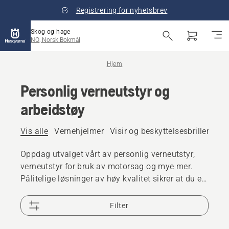
Registrering for nyhetsbrev
Skog og hage
NO, Norsk Bokmål
Hjem
Personlig verneutstyr og
arbeidstøy
Vis alle
Vernehjelmer
Visir og beskyttelsesbriller
Hør
Oppdag utvalget vårt av personlig verneutstyr,
verneutstyr for bruk av motorsag og mye mer.
Pålitelige løsninger av høy kvalitet sikrer at du er
forberedt på enhver utfordring.
Filter