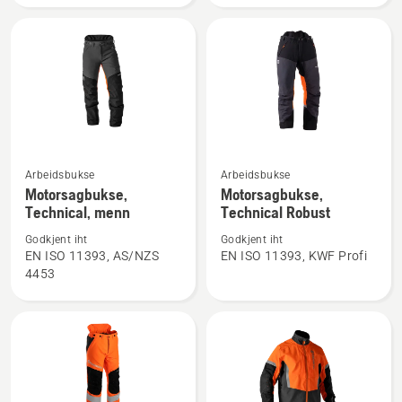
dame
Se
Se
Arbeidsbukse
Arbeidsbukse
flere
flere
Motorsagbukse,
Motorsagbukse,
Technical, menn
Technical Robust
detaljer
detaljer
om
om
Godkjent iht
Godkjent iht
Motorsagbukse,
Motorsagbukse,
EN ISO 11393, AS/NZS
EN ISO 11393, KWF Profi
4453
Technical,
Technical
menn
Robust