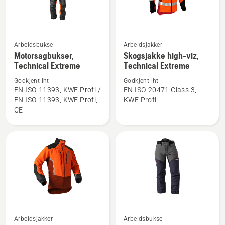
Arbeidsbukse
Arbeidsjakker
Se
Se
Motorsagbukser,
Skogsjakke high-viz,
flere
flere
Technical Extreme
Technical Extreme
detaljer
detaljer
Godkjent iht
Godkjent iht
om
om
EN ISO 11393, KWF Profi /
EN ISO 20471 Class 3,
Motorsagbukser,
Skogsjakke
EN ISO 11393, KWF Profi,
KWF Profi
Technical
high-
CE
Extreme
viz,
Technical
Extreme
Se
Se
Arbeidsjakker
Arbeidsbukse