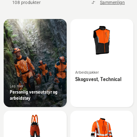
108 produkter
Sammenlign
Alle
produkter
Se
Arbeidsjakker
flere
Skogsvest, Technical
detaljer
Les mer
om
Personlig verneutstyr og
Skogsvest,
arbeidstøy
Technical