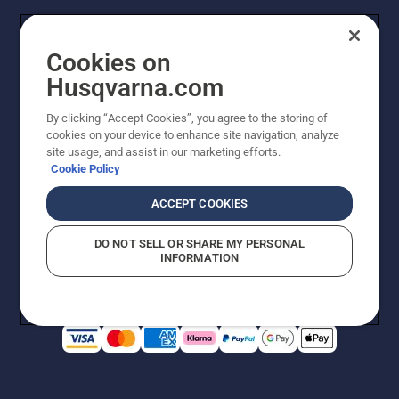
Cookies on
Husqvarna.com
By clicking “Accept Cookies”, you agree to the storing of
cookies on your device to enhance site navigation, analyze
© Husqvarna AB (utgiver). Med enerett. Angitte priser
site usage, and assist in our marketing efforts.
er veiledende priser. Alle oppgitte priser er veiledende
Cookie Policy
utsalgspriser (inkl. mva.) med mindre produktet er
tilgjengelig for direkte kjøp.
ACCEPT COOKIES
Erklæring om informasjonskapsler
Vilkår for bruk
Personvernbetingelser
Imprint
DO NOT SELL OR SHARE MY PERSONAL
Rapportering av mistanker om regelbrudd
Åpenhetsloven
INFORMATION
Likestilling