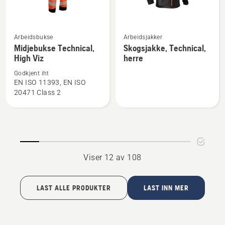
Se
Se
Arbeidsbukse
Arbeidsjakker
flere
flere
Midjebukse Technical,
Skogsjakke, Technical,
High Viz
herre
detaljer
detaljer
om
om
Godkjent iht
Midjebukse
Skogsjakke,
EN ISO 11393, EN ISO
20471 Class 2
Technical,
Technical,
High
herre
Viz
Viser 12 av 108
LAST ALLE PRODUKTER
LAST INN MER