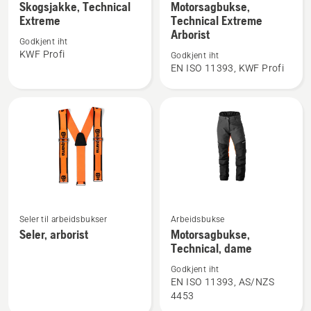
flere
flere
Skogsjakke, Technical
Motorsagbukse,
Extreme
Technical Extreme
detaljer
detaljer
Arborist
om
om
Godkjent iht
Skogsjakke,
Motorsagbukse,
KWF Profi
Godkjent iht
EN ISO 11393, KWF Profi
Technical
Technical
Extreme
Extreme
Arborist
Se
Se
Seler til arbeidsbukser
Arbeidsbukse
flere
flere
Seler, arborist
Motorsagbukse,
Technical, dame
detaljer
detaljer
om
om
Godkjent iht
Seler,
Motorsagbukse,
EN ISO 11393, AS/NZS
4453
arborist
Technical,