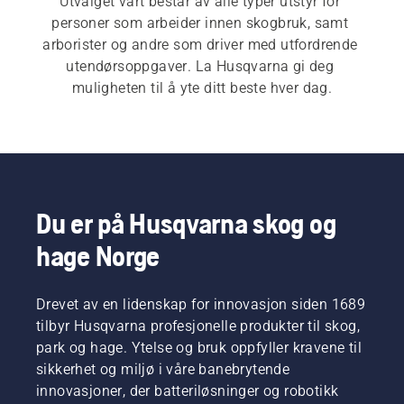
Utvalget vårt består av alle typer utstyr for 
personer som arbeider innen skogbruk, samt 
arborister og andre som driver med utfordrende 
utendørsoppgaver. La Husqvarna gi deg 
muligheten til å yte ditt beste hver dag.
Du er på Husqvarna skog og
hage Norge
Drevet av en lidenskap for innovasjon siden 1689
tilbyr Husqvarna profesjonelle produkter til skog,
park og hage. Ytelse og bruk oppfyller kravene til
sikkerhet og miljø i våre banebrytende
innovasjoner, der batteriløsninger og robotikk