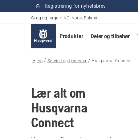
Registrering for nyhetsbrev
Skog og hage
–
NO, Norsk Bokmål
Produkter
Deler og tilbehør
Hjem
Service og tjenester
Husqvarna Connect
Lær alt om
Husqvarna
Connect