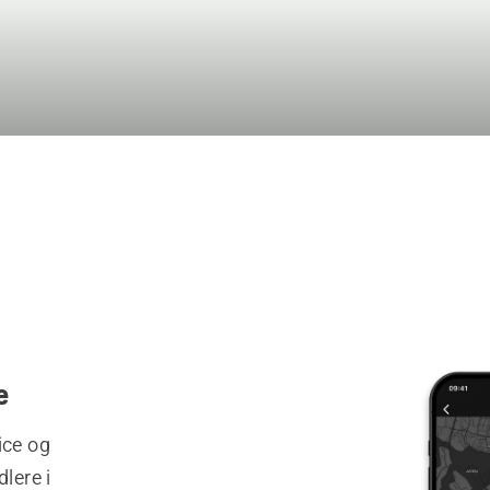
e
ice og
lere i