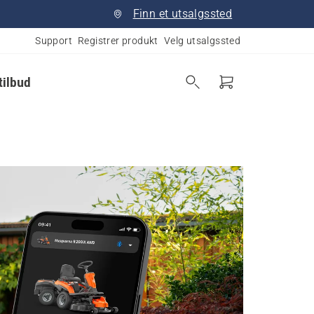
Finn et utsalgssted
Support
Registrer produkt
Velg utsalgssted
tilbud